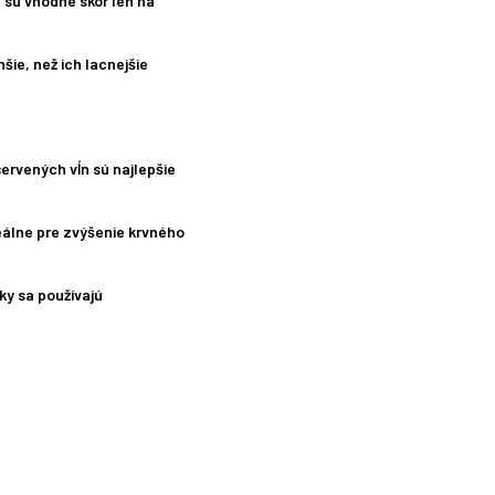
e sú vhodné skôr len na
šie, než ich lacnejšie
červených vĺn sú najlepšie
deálne pre zvýšenie krvného
ky sa používajú