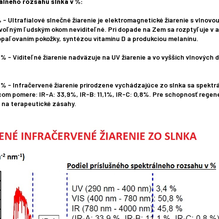
álneho rozsahu slnka v %:
- Ultrafialové slnečné žiarenie je elektromagnetické žiarenie s vlnovou
a voľným ľudským okom neviditeľné. Pri dopade na Zem sa rozptyľuje v 
 opaľovaním pokožky, syntézou vitamínu D a produkciou melanínu.
 % - Viditeľné žiarenie nadväzuje na UV žiarenie a vo vyšších vlnových
 % - Infračervené žiarenie prirodzene vychádzajúce zo slnka sa spektr
om pomere: IR-A: 33,9%, IR-B: 11,1%, IR-C: 0,8%. Pre schopnosť regene
 na terapeutické zásahy.