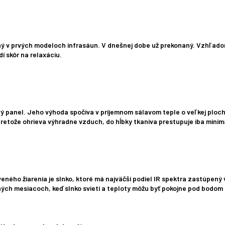
rič:
aný v prvých modeloch infrasáun. V dnešnej dobe už prekonaný. Vzhľado
í skôr na relaxáciu.
rič:
ý panel. Jeho výhoda spočíva v príjemnom sálavom teple o veľkej plo
 pretože ohrieva výhradne vzduch, do hĺbky tkaniva prestupuje iba minim
eného žiarenia je slnko, ktoré má najväčší podiel IR spektra zastúpený
ných mesiacoch, keď slnko svieti a teploty môžu byť pokojne pod bodom