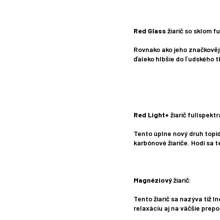
Red Glass
žiarič so sklom f
Rovnako ako jeho značkověj
ďaleko hlbšie do ľudského tk
Red Light+
žiarič fullspekt
Tento úplne nový druh topid
karbónové žiariče. Hodí sa 
Magnéziový
žiarič:
Tento žiarič sa nazýva tiž 
relaxáciu aj na väčšie prepo