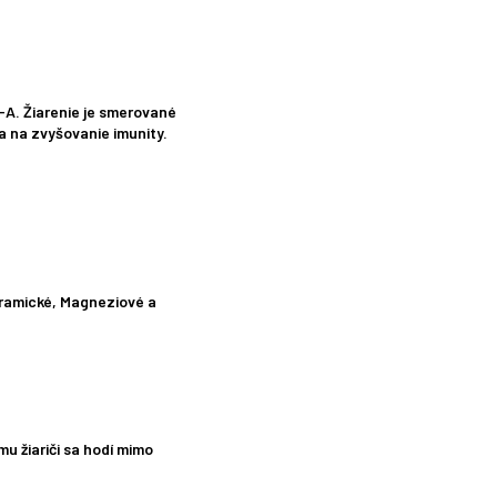
-A. Žiarenie je smerované
 a na zvyšovanie imunity.
keramické, Magneziové a
u žiariči sa hodí mimo