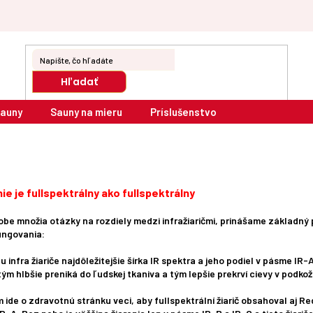
Hľadať
sauny
Sauny na mieru
Príslušenstvo
a nie je fullspektrálny ako fullspektrálny
be množia otázky na rozdiely medzi infražiaričmi, prinášame základný 
ungovania:
 infra žiariče najdôležitejšie šírka IR spektra a jeho podiel v pásme IR-A
ým hlbšie preniká do ľudskej tkaniva a tým lepšie prekrví cievy v podkoží 
m ide o zdravotnú stránku veci, aby fullspektrální žiarič obsahoval aj Red