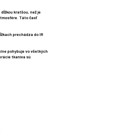
 dĺžkou kratšou, než je
atmosfére. Táto časť
 dĺžkach prechádza do IR
álne pohybuje vo všetkých
rácie tkaniva sú