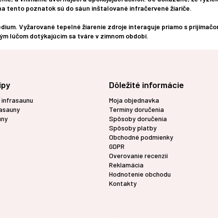
a tento poznatok sú do sáun inštalované infračervené žiariče.
ium. Vyžarované tepelné žiarenie zdroje interaguje priamo s prijímačom
ným lúčom dotýkajúcim sa tváre v zimnom období.
ipy
Dôležité informácie
 infrasaunu
Moja objednavka
rasauny
Termíny doručenia
uny
Spôsoby doručenia
Spôsoby platby
Obchodné podmienky
GDPR
Overovanie recenzií
Reklamácia
Hodnotenie obchodu
Kontakty