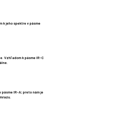
m k jeho spektre v pásme
che. Vzhľadom k pásme IR-C
álne.
 v pásme IR-A; preto nám je
 mrazu.