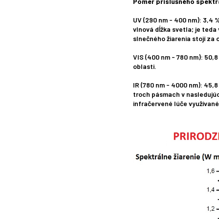
Pomer príslušného spektr
UV (290 nm - 400 nm): 3,4 % 
vlnová dĺžka svetla; je ted
slnečného žiarenia stojí za
VIS (400 nm - 780 nm): 50,8
oblasti.
IR (780 nm - 4000 nm): 45,8
troch pásmach v nasledujúc
infračervené lúče využívané