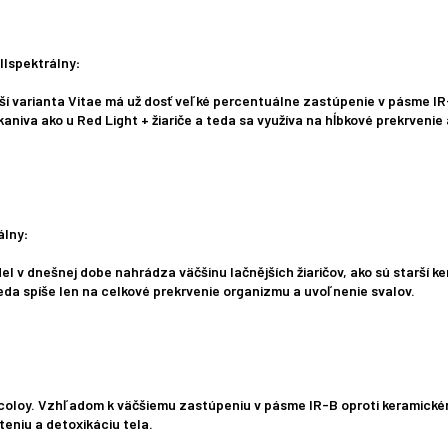
ullspektrálny
:
ší varianta Vitae má už dosť veľké percentuálne zastúpenie v pásme IR
aniva ako u Red Light + žiariče a teda sa využíva na hĺbkové prekrvenie
rálny
:
el v dnešnej dobe nahrádza väčšinu lačnějších žiaričov, ako sú starší 
teda spíše len na celkové prekrvenie organizmu a uvoľnenie svalov.
Incoloy. Vzhľadom k väčšiemu zastúpeniu v pásme IR-B oproti keramickém
teniu a detoxikáciu tela.