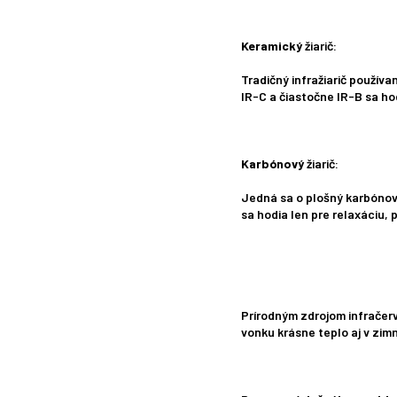
Keramický
žia
Tradičný infražiarič použív
IR-C a čiastočne IR-B sa hod
Karbónový
žia
Jedná sa o plošný karbónov
sa hodia len pre relaxáciu,
Prírodným zdrojom infračerv
vonku krásne teplo aj v zim