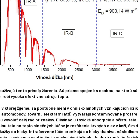
používajú tento princíp žiarenia. Sú priamo spojené s osobou, na ktorú 
 robí vysoko efektívne zdroje tepla.
 ktorej žijeme, sa postupne mení v ohnisko mnohých vznikajúcich rizík 
 automobilov, tovární, elektrární atď. Vytvárajú kontaminované prostred
u vyvolať celý rad príznakov. Elimináciu toxické absorpcie a očistu tel
u tela na teplo slnečných lúčov je rozšírenie krvných ciev v koži, čím 
kožky do hĺbky. Infračervené lúče prenikajú do hĺbky tkaniva, následkom
nie, a vnímame uvoľňujúci a upokojujúci účinok. Je dokázané, že fyzick