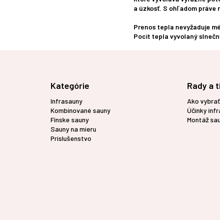
a úzkosť. S ohľadom práve n
Prenos tepla nevyžaduje méd
Pocit tepla vyvolaný slneč
Z
á
p
Kategórie
Rady a t
ä
t
Infrasauny
Ako vybrať
i
Kombinované sauny
Účinky inf
e
Fínske sauny
Montáž sa
Sauny na mieru
Príslušenstvo