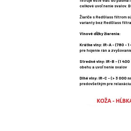
filtruje ešte viac do pásma 
celkové uvoľnenie svalov. B
Žiariče s RedGlass filtrom s
varianty bez RedGlass filtr
Vlnové dĺžky žiarenia:
Krátke vlny: IR-A - (780 - 
pre hojenie rán a zvyšovani
Stredné vlny: IR-B - (1 400
obehu a uvoľnenie svalov
Dlhé vlny: IR-C - (> 3 000 
predovšetkým pre relaxáciu