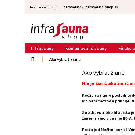
Prejsť
+421 944 450 188
infrasauna@infrasauna-shop.sk
na
obsah
Infrasauny
Kombinované sauny
Fínske 
Domov
Ako vybrat ziaric
Ako vybrať žiarič
Nie je žiarič ako žiarič 
Keďže sa nám v poslednej do
ich parametrov a princípu f
Zo zdravotného hľadiska je u
žiarenie viac v pásme IR-A, t
Preto je dôležité, pokiaľ Vá