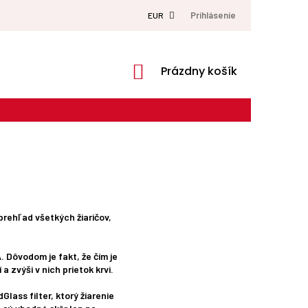
Prihlásenie
EUR
NÁKUPNÝ
Prázdny košík
KOŠÍK
prehľad všetkých žiaričov,
. Dôvodom je fakt, že čím je
a zvýši v nich prietok krvi.
Glass filter, ktorý žiarenie