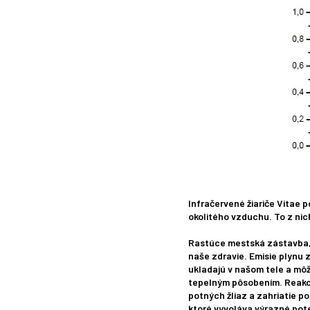
Infračervené žiariče Vitae 
okolitého vzduchu. To z nich
Rastúce mestská zástavba, v
naše zdravie. Emisie plynu z
ukladajú v našom tele a môž
tepelným pôsobením. Reakcio
potných žliaz a zahriatie po
ktoré vyvoláva výrazné pote