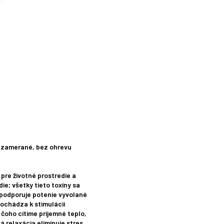
sú zamerané, bez ohrevu
pre životné prostredie a
ie; všetky tieto toxíny sa
a podporuje potenie vyvolané
dochádza k stimulácii
 čoho cítime príjemné teplo,
á relaxácia eliminuje stres