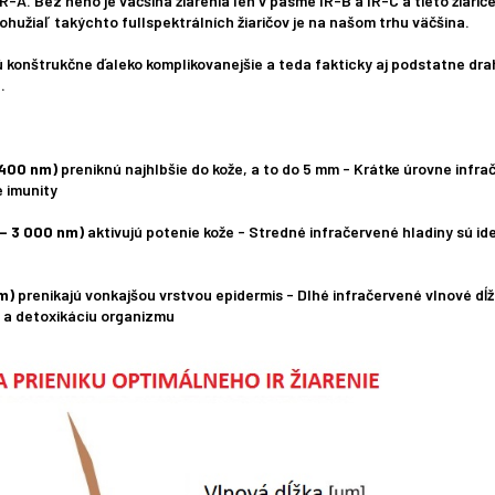
IR-A. Bez neho je väčšina žiarenia len v pásme IR-B a IR-C a tieto žiarič
ohužiaľ takýchto fullspektrálních žiaričov je na našom trhu väčšina.
ú konštrukčne ďaleko komplikovanejšie a teda fakticky aj podstatne drah
a.
1 400 nm)
preniknú najhlbšie do kože, a to do 5 mm - Krátke úrovne infra
e imunity
 – 3 000 nm)
aktivujú potenie kože - Stredné infračervené hladiny sú i
nm)
prenikajú vonkajšou vrstvou epidermis - Dlhé infračervené vlnové dĺž
 a detoxikáciu organizmu