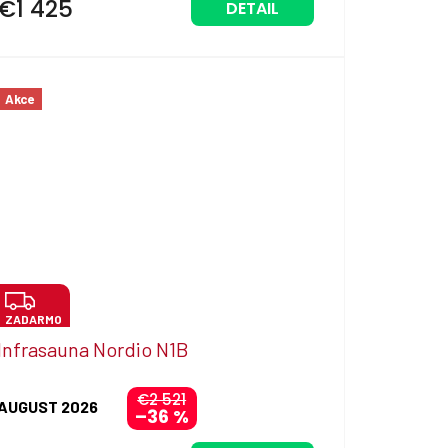
€1 425
DETAIL
O
Akce
Z
ZADARMO
A
Infrasauna Nordio N1B
D
A
€2 521
AUGUST 2026
–36 %
R