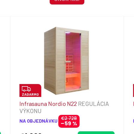
Z
ZADARMO
A
Infrasauna Nordio N22
REGULÁCIA
D
VÝKONU
A
€2 728
NA OBJEDNÁVKU
–59 %
R
M