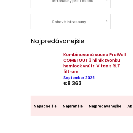
Infrasauny pre 1 osobu
Rohové infrasauny
Najpredávanejšie
Kombinovaná sauna ProWell
COMBI OUT 3 hliník zvonku
hemlock vnútri Vitae s RLT
filtrom
September 2026
€8 363
R
a
Najlacnejšie
Najdrahšie
Najpredávanejšie
Ab
d
e
n
i