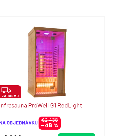
Z
ZADARMO
A
Infrasauna ProWell G1 RedLight
D
A
€2 438
NA OBJEDNÁVKU
–48 %
R
M