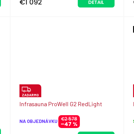
€1 092
DETAIL
O
Z
ZADARMO
A
Infrasauna ProWell G2 RedLight
D
A
€2 578
NA OBJEDNÁVKU
–47 %
R
M