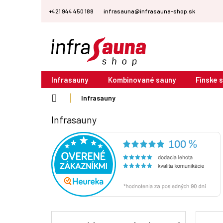
Prejsť
+421 944 450 188
infrasauna@infrasauna-shop.sk
na
obsah
Infrasauny
Kombinované sauny
Fínske 
Domov
Infrasauny
Infrasauny