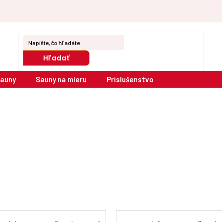
Hľadať
sauny
Sauny na mieru
Príslušenstvo