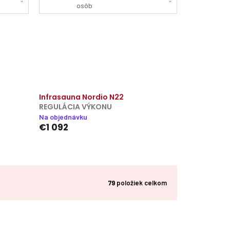
y
osôb
Infrasauna Nordio N22
REGULÁCIA VÝKONU
Na objednávku
€1 092
79
položiek celkom