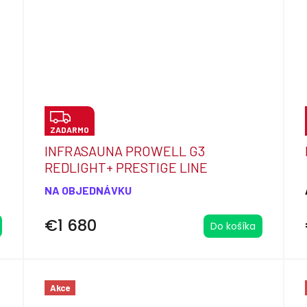
Z
ZADARMO
A
INFRASAUNA PROWELL G3
D
REDLIGHT+ PRESTIGE LINE
A
NA OBJEDNÁVKU
R
M
€1 680
Do košíka
O
Akce