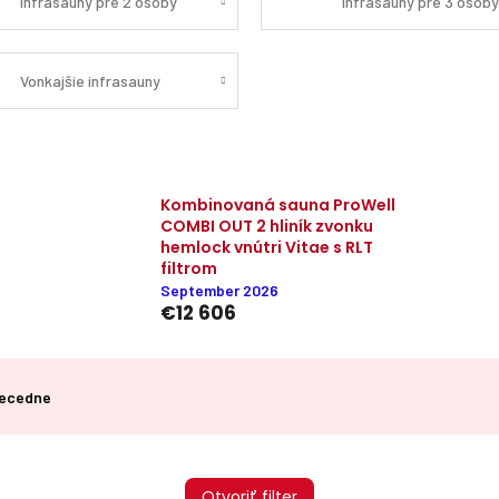
Infrasauny pre 2 osoby
Infrasauny pre 3 osob
Vonkajšie infrasauny
Kombinovaná sauna ProWell
COMBI OUT 2 hliník zvonku
hemlock vnútri Vitae s RLT
filtrom
September 2026
€12 606
ecedne
Otvoriť filter