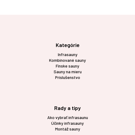
Z
á
p
ä
t
Kategórie
i
Infrasauny
e
Kombinované sauny
Fínske sauny
Sauny na mieru
Príslušenstvo
Rady a tipy
Ako vybrať infrasaunu
Účinky infrasauny
Montáž sauny