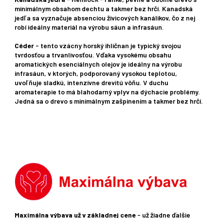
minimálnym obsahom dechtu a takmer bez hrčí. Kanadská
jedľa sa vyznačuje absenciou živicových kanálikov, čo z nej
robí ideálny materiál na výrobu sáun a infrasáun.
Céder
- tento vzácny horský ihličnan je typický svojou
tvrdosťou a trvanlivosťou. Vďaka vysokému obsahu
aromatických esenciálnych olejov je ideálny na výrobu
infrasáun, v ktorých, podporovaný vysokou teplotou,
uvoľňuje sladkú, intenzívne drevitú vôňu. V duchu
aromaterapie to má blahodarný vplyv na dýchacie problémy.
Jedná sa o drevo s minimálnym zašpinením a takmer bez hrčí.
Maximálna výbava už v základnej cene
- už žiadne ďalšie