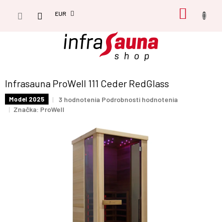
Prejsť
NÁKU
na
EUR
obsah
KOŠÍK
Infrasauna ProWell 111 Ceder RedGlass
Priemerné
3 hodnotenia
Podrobnosti hodnotenia
Model 2025
hodnotenie
Značka:
ProWell
produktu
je
4,0
z
5
hviezdičiek.