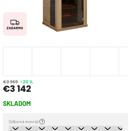
Z
ZADARMO
A
D
A
R
M
O
€3 969
–20 %
€3 142
Jednotková
SKLADOM
cena:
Odborná montáž
?