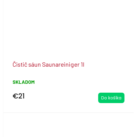
Čistič sáun Saunareiniger 1l
SKLADOM
€21
Do košíka