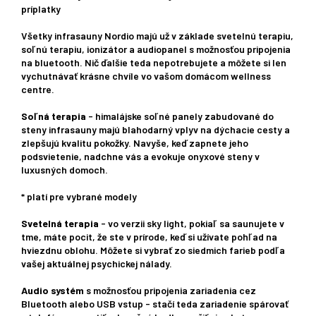
príplatky
Všetky infrasauny Nordio majú už v základe svetelnú terapiu,
soľnú terapiu, ionizátor a audiopanel s možnosťou pripojenia
na bluetooth. Nič ďalšie teda nepotrebujete a môžete si len
vychutnávať krásne chvíle vo vašom domácom wellness
centre.
Soľná terapia
- himalájske soľné panely zabudované do
steny infrasauny majú blahodarný vplyv na dýchacie cesty a
zlepšujú kvalitu pokožky. Navyše, keď zapnete jeho
podsvietenie, nadchne vás a evokuje onyxové steny v
luxusných domoch.
* platí pre vybrané modely
Svetelná terapia
- vo verzii sky light, pokiaľ sa saunujete v
tme, máte pocit, že ste v prírode, keď si užívate pohľad na
hviezdnu oblohu. Môžete si vybrať zo siedmich farieb podľa
vašej aktuálnej psychickej nálady.
Audio systém
s možnosťou pripojenia zariadenia cez
Bluetooth alebo USB vstup - stačí teda zariadenie spárovať