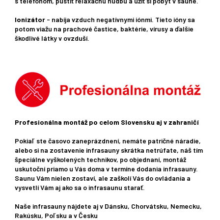
s telefónom, pustiť relaxačnú hudbu a užiť si pobyt v saune.
Ionizátor
- nabíja vzduch negatívnymi iónmi. Tieto ióny sa
potom viažu na prachové častice, baktérie, vírusy a ďalšie
škodlivé látky v ovzduší.
Profesionálna montáž po celom Slovensku aj v zahraničí
Pokiaľ ste časovo zaneprázdnení, nemáte patričné ​​náradie,
alebo si na zostavenie infrasauny skrátka netrúfate, náš tím
špeciálne vyškolených technikov, po objednaní, montáž
uskutoční priamo u Vás doma v termíne dodania infrasauny.
Saunu Vám nielen zostaví, ale zaškolí Vás do ovládania a
vysvetlí Vám aj ako sa o infrasaunu starať.
Naše infrasauny nájdete aj v Dánsku, Chorvátsku, Nemecku,
Rakúsku, Poľsku a v Česku