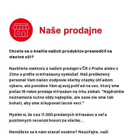
Chcete sa o kvalite našich produktov presvedčiť na
vlastné oči?
Navštívte niektorú z našich predajní v ČR v Prahe alebo v
Zlíne a príďte si infrasauny vyskúšať. Náš preškolený
personál Vám nielen zodpovie všetky otázky ohľadom
výberu, ale ponúkne Vám aj svoj pohľad na vec, ktorý sme
počas 16 rokov predaja infrasáun na trhu získali. "Najdrahšie
neznamená nutne vždy najlepšie, ale zase nie sme tak
bohatí, aby sme si kupovali lacné veci."
Myslím si, že cez 11.000 predaných infrasáun a veľa
pozitívnych recenzií hovorí za všetko...
Nemôžete sa k nám stavať osobne? Nezúfajte, naši