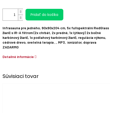
Pridať do košíka
Infrasauna pre jedného, 90x90x204 cm, 5x fullspektrální RedGlass
žiarič s IR-A filtrom (2x chrbát, 2x predné, 1x lýtkový) 2x bočné
karbónový žiarič, 1x podlahový karbónový žiarič,
regulácia výkonu
,
cédrové drevo, svetelná terapia , , MP3, ionizátor, doprava
ZADARMO
Detailné informácie
Súvisiaci tovar