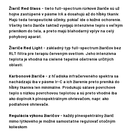
Žiarič Red Glass
- tieto full-spectrum rúrkové žiariče sú už
hojne zastúpené v pásme IrA a dosahujú až do hĺbky tkanív.
Majú teda terapeutické účinky, pokiaľ ide o kožné ochorenie.
Všetky tieto žiariče taktiež vyvíjajú intenzívne teplo s veľkým
prienikom do tela, a preto majú blahodarný vplyv na celý
pohybový aparát.
Žiariče Red Light
- základný typ full-spectrum žiaričov bez
RLT filtra pre terapiu červeným svetlom. Jeho intenzívna
teplota je vhodná na cielené tepelné ošetrenie určitých
oblastí.
Karbonové žiariče
- z hľadiska infračerveného spektra sa
nachádzajú iba v pásme Ir-C a ich žiarenie preto preniká do
hĺbky tkaniva len minimálne. Produkujú sálavé povrchové
teplo s nízkou povrchovou teplotou a sú preto vhodné iba
ako doplnok k plnospektrálnym ohrievačom, napr. ako
podlahové ohrievače.
Regulácia výkonu žiaričov
- každý plnespektrálny žiarič
mimo lýtkového je možné samostatne regulovať otočným
kolieskom