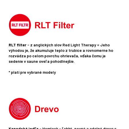
RLT filter
- z anglických slov Red Light Therapy = Jeho
výhodou je, že akumuluje teplo z trubice a rovnomerne ho
rozvádza po celom povrchu ohrievača, vďaka čomu je
sedenie v saune oveľa pohodlnejšie.
* platí pre vybrané modely
Kanadská jedľa
- Hemlock - ľahké, pevné a odolné drevo s