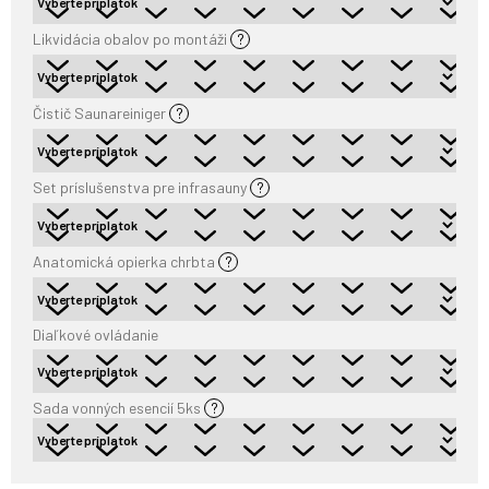
Likvidácia obalov po montáži
?
Čistič Saunareiniger
?
Set príslušenstva pre infrasauny
?
Anatomická opierka chrbta
?
Diaľkové ovládanie
Sada vonných esencií 5ks
?