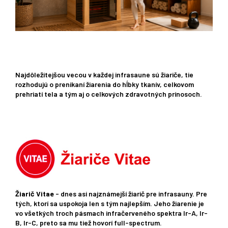
Najdôležitejšou vecou v každej infrasaune sú žiariče, tie
rozhodujú o prenikaní žiarenia do hĺbky tkanív, celkovom
prehriatí tela a tým aj o celkových zdravotných prínosoch.
Žiarič Vitae
- dnes asi najznámejší žiarič pre infrasauny. Pre
tých, ktorí sa uspokoja len s tým najlepším. Jeho žiarenie je
vo všetkých troch pásmach infračerveného spektra Ir-A, Ir-
B, Ir-C, preto sa mu tiež hovorí full-spectrum.