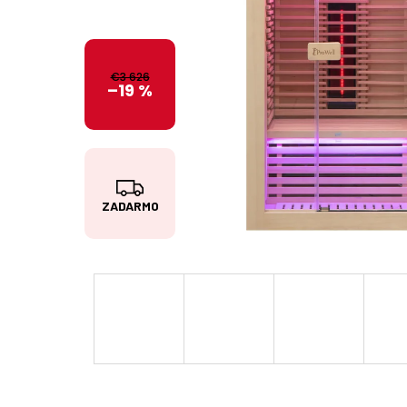
€3 626
–19 %
Z
ZADARMO
A
D
A
R
M
O