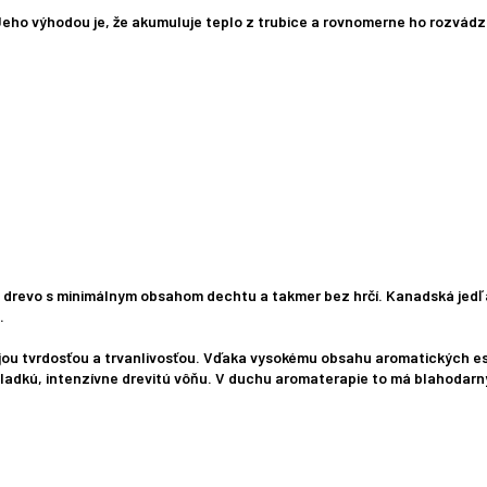
Jeho výhodou je, že akumuluje teplo z trubice a rovnomerne ho rozvád
 drevo s minimálnym obsahom dechtu a takmer bez hrčí. Kanadská jedľa
.
ojou tvrdosťou a trvanlivosťou. Vďaka vysokému obsahu aromatických ese
ladkú, intenzívne drevitú vôňu. V duchu aromaterapie to má blahodarn