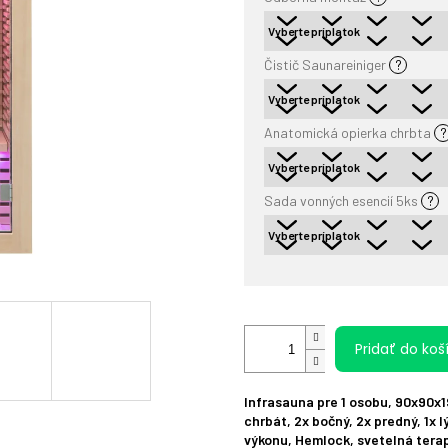
Čistič Saunareiniger
?
Anatomická opierka chrbta
?
Sada vonných esencií 5ks
?
Pridať do koš
Infrasauna pre 1 osobu, 90x90x
chrbát
,
2
x bočný
,
2x predný,
1x
l
výkonu
,
Hemlock, svetelná terap