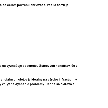
za po celom povrchu ohrievača, vďaka čomu je
 sa vyznačuje absenciou živicových kanálikov, čo z
nciálnych olejov je ideálny na výrobu infrasáun, v
ý vplyv na dýchacie problémy. Jedná sa o drevo s