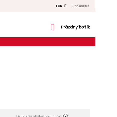
Prihlásenie
EUR
NÁKUPNÝ
Prázdny košík
KOŠÍK
Likvidácia obalov po montáži
?