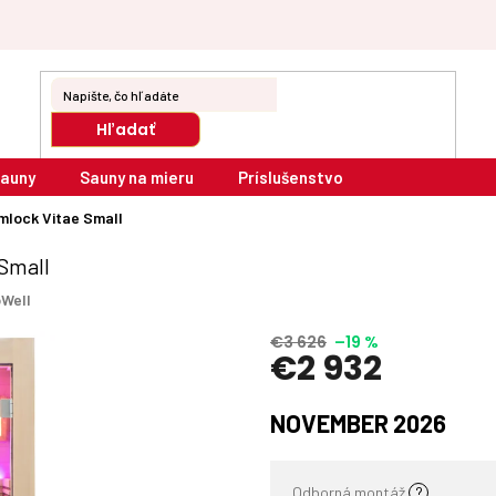
Hľadať
sauny
Sauny na mieru
Príslušenstvo
lock Vitae Small
Small
oWell
€3 626
–19 %
€2 932
Jednotková
NOVEMBER 2026
cena:
Odborná montáž
?