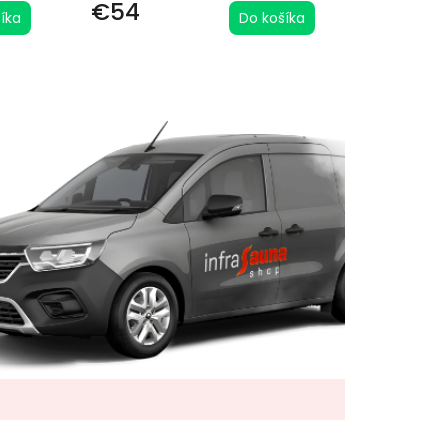
€54
íka
Do košíka