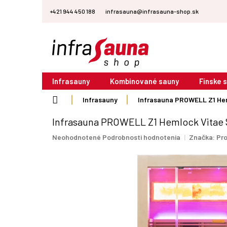
Prejsť
+421 944 450 188
infrasauna@infrasauna-shop.sk
na
obsah
Infrasauny
Kombinované sauny
Fínske 
Domov
Infrasauny
Infrasauna PROWELL Z1 Hem
Infrasauna PROWELL Z1 Hemlock Vitae 
Priemerné
Neohodnotené
Podrobnosti hodnotenia
Značka:
Pr
hodnotenie
produktu
je
0,0
z
5
hviezdičiek.