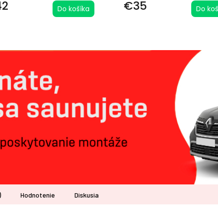
42
€35
Do košíka
Do koš
)
Hodnotenie
Diskusia