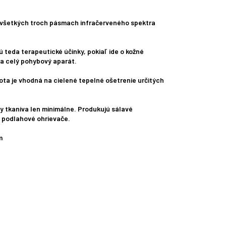
e vo všetkých troch pásmach infračerveného spektra
ú teda terapeutické účinky, pokiaľ ide o kožné
 na celý pohybový aparát.
ota je vhodná na cielené tepelné ošetrenie určitých
ky tkaniva len minimálne. Produkujú sálavé
o podlahové ohrievače.
m