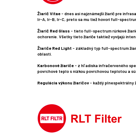
Žiarič Vitae
- dnes asi najznámejší žiarič pre infra
Ir-A, Ir-B, Ir-C, preto sa mu tiež hovorí full-spectru
Žiarič Red Glass
- tieto full-spectrum rúrkové žiar
ochorenie. Všetky tieto žiariče taktiež vyvíjajú int
Žiariče Red Light
- základný typ full-spectrum žiar
oblastí.
Karbonové žiariče
- z hľadiska infračerveného spek
povrchové teplo s nízkou povrchovou teplotou a sú
Regulácia výkonu žiaričov
- každý plnespektrálny 