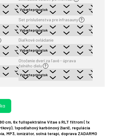
Set príslušenstva pre infrasauny
?
Diaľkové ovládanie
Otočenie dverí za ľavé - úprava
čelného dielu
?
íka
190 cm, 6x
fullspektrálne
Vitae
s RLT filtrom ( 1
x
ýtkový),
1xpodlahový karbónový žiarič,
regulácia
ia, MP3, ionizátor, solná terapi, doprava ZADARMO