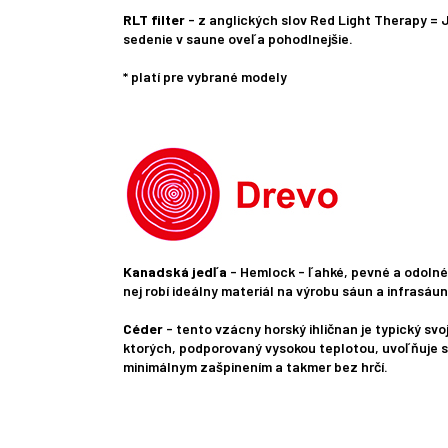
RLT filter
- z anglických slov Red Light Therapy = 
sedenie v saune oveľa pohodlnejšie.
* platí pre vybrané modely
Kanadská jedľa
- Hemlock - ľahké, pevné a odolné
nej robí ideálny materiál na výrobu sáun a infrasáun
Céder
- tento vzácny horský ihličnan je typický sv
ktorých, podporovaný vysokou teplotou, uvoľňuje s
minimálnym zašpinením a takmer bez hrčí.