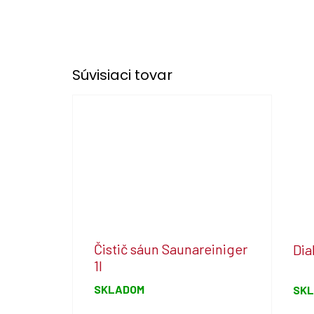
Súvisiaci tovar
Čistič sáun Saunareiniger
Dia
1l
SKLADOM
SK