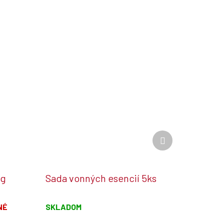
Ďalší
produkt
kg
Sada vonných esencií 5ks
NÉ
SKLADOM