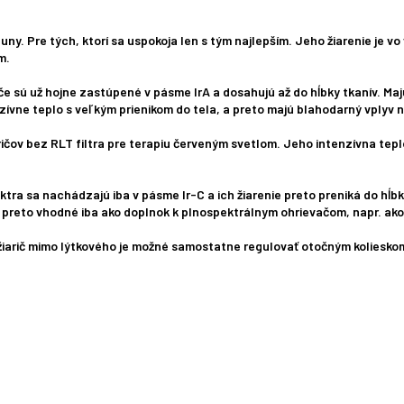
sauny. Pre tých, ktorí sa uspokoja len s tým najlepším. Jeho žiarenie j
m.
iče sú už hojne zastúpené v pásme IrA a dosahujú až do hĺbky tkanív. Maj
enzívne teplo s veľkým prienikom do tela, a preto majú blahodarný vplyv
ičov bez RLT filtra pre terapiu červeným svetlom. Jeho intenzívna tepl
tra sa nachádzajú iba v pásme Ir-C a ich žiarenie preto preniká do hĺb
 preto vhodné iba ako doplnok k plnospektrálnym ohrievačom, napr. ak
žiarič mimo lýtkového je možné samostatne regulovať otočným koliesko