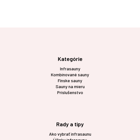
Z
á
p
ä
t
Kategórie
i
Infrasauny
e
Kombinované sauny
Fínske sauny
Sauny na mieru
Príslušenstvo
Rady a tipy
Ako vybrať infrasaunu
Účinky infrasauny