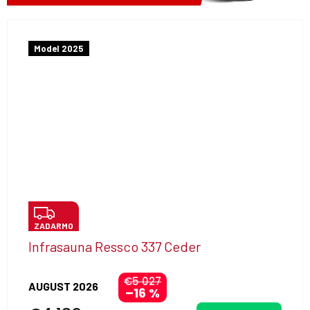
Model 2025
Z
ZADARMO
A
Infrasauna Ressco 337 Ceder
D
A
€5 027
AUGUST 2026
–16 %
R
Priemerné