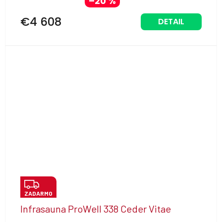
–20 %
R
M
€4 608
DETAIL
O
Z
ZADARMO
A
Infrasauna ProWell 338 Ceder Vitae
D