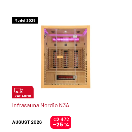
Model 2025
Z
ZADARMO
A
Infrasauna Nordio N3A
D
A
€2 472
AUGUST 2026
–25 %
R