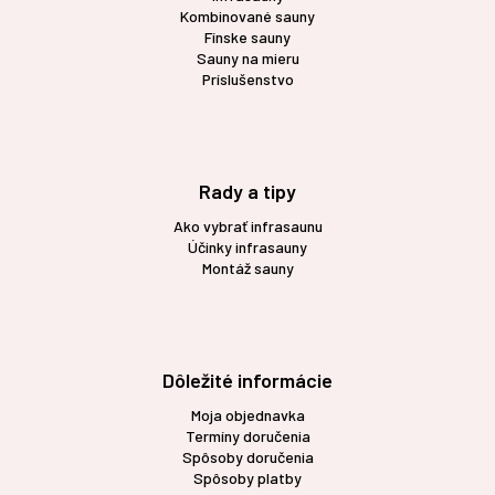
e
p
Kombinované sauny
r
Fínske sauny
v
Sauny na mieru
k
Príslušenstvo
y
v
ý
p
i
Rady a tipy
s
u
Ako vybrať infrasaunu
Účinky infrasauny
Montáž sauny
Dôležité informácie
Moja objednavka
Termíny doručenia
Spôsoby doručenia
Spôsoby platby