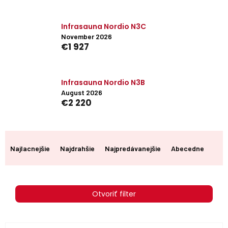
Infrasauna Nordio N3C
November 2026
€1 927
Infrasauna Nordio N3B
August 2026
€2 220
R
a
Najlacnejšie
Najdrahšie
Najpredávanejšie
Abecedne
d
e
n
i
Otvoriť filter
e
p
r
V