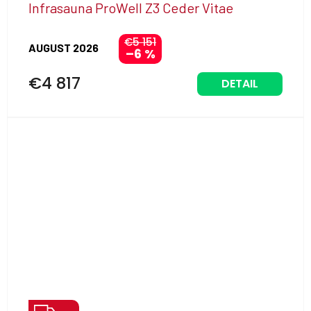
Infrasauna ProWell Z3 Ceder Vitae
D
A
€5 151
AUGUST 2026
–6 %
R
M
€4 817
DETAIL
O
Z