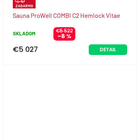
ZADARMO
A
Sauna ProWell COMBI C2 Hemlock Vitae
D
A
€5 522
SKLADOM
–8 %
R
M
€5 027
DETAIL
O