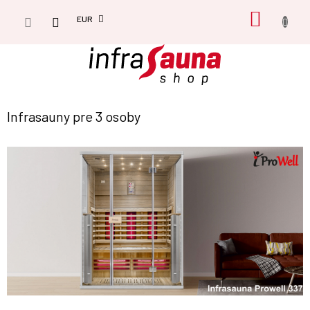
Prejsť
NÁKU
na
EUR
obsah
KOŠÍK
Infrasauny pre 3 osoby