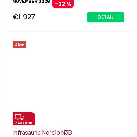
NOVEMBER 2026
–22 %
R
M
€1 927
DETAIL
O
Akce
Z
ZADARMO
A
Infrasauna Nordio N3B
D