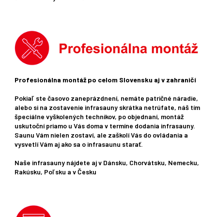
Profesionálna montáž po celom Slovensku aj v zahraničí
Pokiaľ ste časovo zaneprázdnení, nemáte patričné ​​náradie,
alebo si na zostavenie infrasauny skrátka netrúfate, náš tím
špeciálne vyškolených technikov, po objednaní, montáž
uskutoční priamo u Vás doma v termíne dodania infrasauny.
Saunu Vám nielen zostaví, ale zaškolí Vás do ovládania a
vysvetlí Vám aj ako sa o infrasaunu starať.
Naše infrasauny nájdete aj v Dánsku, Chorvátsku, Nemecku,
Rakúsku, Poľsku a v Česku