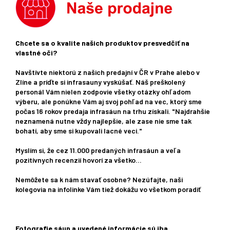
Chcete sa o kvalite našich produktov presvedčiť na
vlastné oči?
Navštívte niektorú z našich predajní v ČR v Prahe alebo v
Zlíne a príďte si infrasauny vyskúšať. Náš preškolený
personál Vám nielen zodpovie všetky otázky ohľadom
výberu, ale ponúkne Vám aj svoj pohľad na vec, ktorý sme
počas 16 rokov predaja infrasáun na trhu získali. "Najdrahšie
neznamená nutne vždy najlepšie, ale zase nie sme tak
bohatí, aby sme si kupovali lacné veci."
Myslím si, že cez 11.000 predaných infrasáun a veľa
pozitívnych recenzií hovorí za všetko...
Nemôžete sa k nám stavať osobne? Nezúfajte, naši
kolegovia na infolinke Vám tiež dokážu vo všetkom poradiť
Fotografie sáun a uvedené informácie sú iba