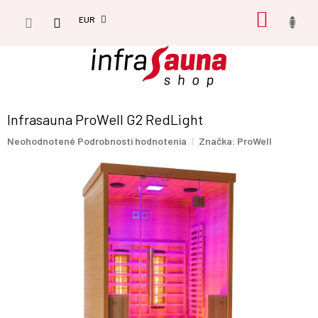
Prejsť
NÁKU
na
EUR
obsah
KOŠÍK
Infrasauna ProWell G2 RedLight
Priemerné
Neohodnotené
Podrobnosti hodnotenia
Značka:
ProWell
hodnotenie
produktu
je
0,0
z
5
hviezdičiek.