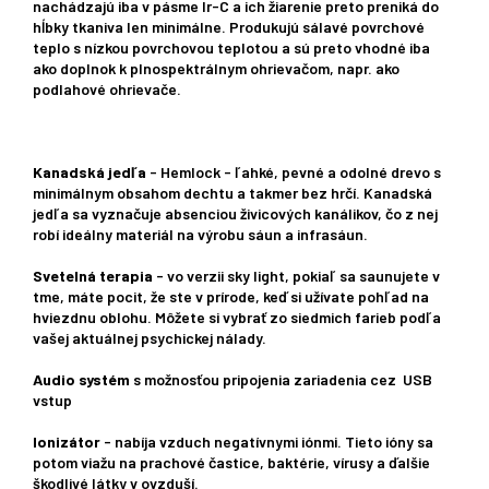
nachádzajú iba v pásme Ir-C a ich žiarenie preto preniká do
hĺbky tkaniva len minimálne. Produkujú sálavé povrchové
teplo s nízkou povrchovou teplotou a sú preto vhodné iba
ako doplnok k plnospektrálnym ohrievačom, napr. ako
podlahové ohrievače.
Kanadská jedľa
- Hemlock - ľahké, pevné a odolné drevo s
minimálnym obsahom dechtu a takmer bez hrčí. Kanadská
jedľa sa vyznačuje absenciou živicových kanálikov, čo z nej
robí ideálny materiál na výrobu sáun a infrasáun.
Svetelná terapia
- vo verzii sky light, pokiaľ sa saunujete v
tme, máte pocit, že ste v prírode, keď si užívate pohľad na
hviezdnu oblohu. Môžete si vybrať zo siedmich farieb podľa
vašej aktuálnej psychickej nálady.
Audio systém
s možnosťou pripojenia zariadenia cez USB
vstup
Ionizátor
- nabíja vzduch negatívnymi iónmi. Tieto ióny sa
potom viažu na prachové častice, baktérie, vírusy a ďalšie
škodlivé látky v ovzduší.