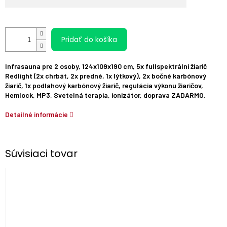
Pridať do košíka
Infrasauna
pre
2
osoby
,
124x109x190
cm
,
5x
fullspektrální
žiarič
Redlight
(
2x
chrbát
,
2x
predné
,
1x
lýtkový
)
,
2x
bočné
karbónový
žiarič
,
1x
podlahový
karbónový
žiarič
,
regulácia výkonu
žiaričov
,
Hemlock
,
MP3
,
Svetelná
terapia
,
ionizátor
,
doprava
ZADARMO.
Detailné informácie
Súvisiaci tovar