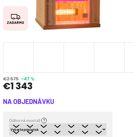
Z
ZADARMO
A
D
A
R
M
O
€2 575
–47 %
€1 343
Jednotková
NA OBJEDNÁVKU
cena:
Odborná montáž
?