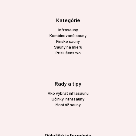
p
ä
t
Kategórie
i
Infrasauny
e
Kombinované sauny
Fínske sauny
Sauny na mieru
Príslušenstvo
Rady a tipy
Ako vybrať infrasaunu
Účinky infrasauny
Montáž sauny
Dôležité informácie