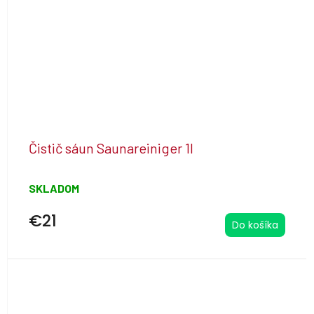
Čistič sáun Saunareiniger 1l
SKLADOM
€21
Do košíka