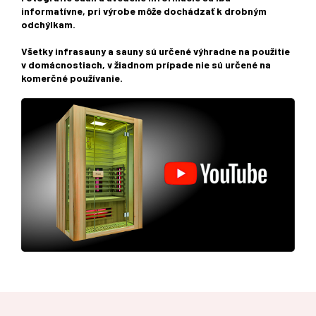
informatívne, pri výrobe môže dochádzať k drobným
odchýlkam.
Všetky infrasauny a sauny sú určené výhradne na použitie
v domácnostiach, v žiadnom prípade nie sú určené na
komerčné používanie.
Z
á