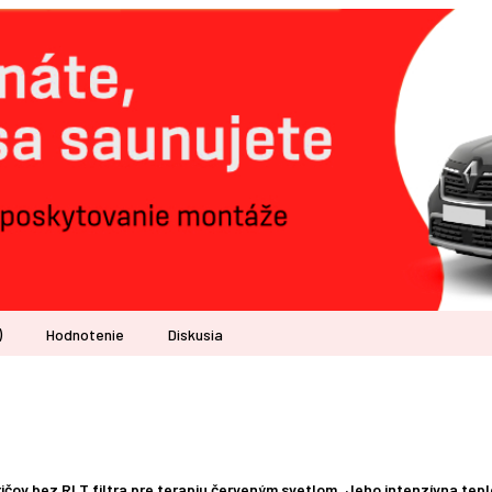
)
Hodnotenie
Diskusia
ičov bez RLT filtra pre terapiu červeným svetlom. Jeho intenzívna tepl