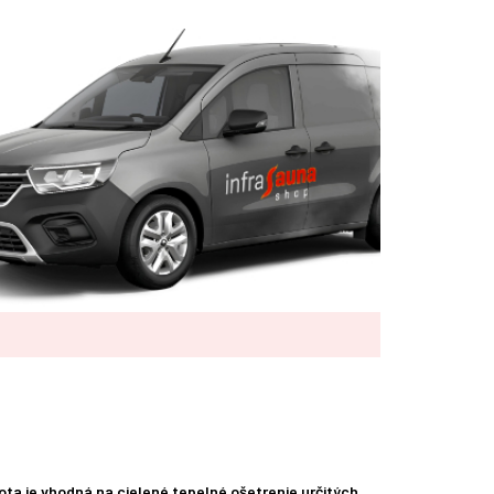
ota je vhodná na cielené tepelné ošetrenie určitých