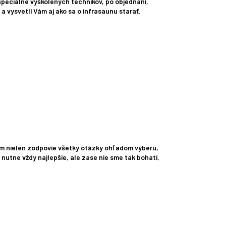
 špeciálne vyškolených technikov, po objednaní,
 vysvetlí Vám aj ako sa o infrasaunu starať.
 Vám nielen zodpovie všetky otázky ohľadom výberu,
nutne vždy najlepšie, ale zase nie sme tak bohatí,