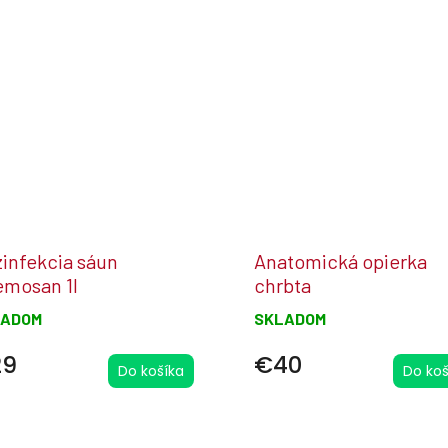
infekcia sáun
Anatomická opierka
mosan 1l
chrbta
LADOM
SKLADOM
29
€40
Do košíka
Do koš