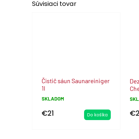
Súvisiaci tovar
Čistič sáun Saunareiniger
Dez
1l
Che
SKLADOM
SK
€21
€
Do košíka