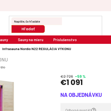
Hľadať
sauny
Sauny na mieru
Príslušenstvo
Infrasauna Nordio N22
REGULÁCIA VÝKONU
ONU
rdio
€2 726
–59 %
€1 091
Jednotková
NA OBJEDNÁVKU
cena:
Odborná montáž
?