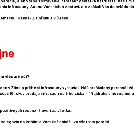
​náradie, alebo si na zostavenie infrasauny skrátka netrúfate, náš tím
ia infrasauny. Saunu Vám nielen zostaví, ale zaškolí Vás do ovládania a
 Nemecku, Rakúsku, Poľsku a v Česku
na vlastné oči?
alebo v Zlíne a príďte si infrasauny vyskúšať. Náš preškolený personál
čas 16 rokov predaja infrasáun na trhu získali. "Najdrahšie neznamená 
pozitívnych recenzií hovorí za všetko...
kolegovia na infolinke Vám tiež dokážu vo všetkom poradiť