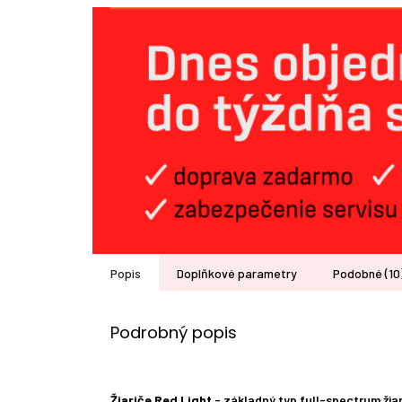
Popis
Doplňkové parametry
Podobné (10
Podrobný popis
Žiariče Red Light
- základný typ full-spectrum žiar