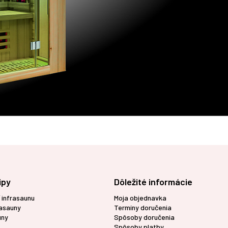
ipy
Dôležité informácie
 infrasaunu
Moja objednavka
rasauny
Termíny doručenia
uny
Spôsoby doručenia
Spôsoby platby