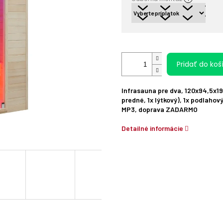
Pridať do koš
Infrasauna pre dva, 120x94,5x190
predné, 1x lýtkový), 1x podlahov
MP3, doprava ZADARMO
Detailné informácie