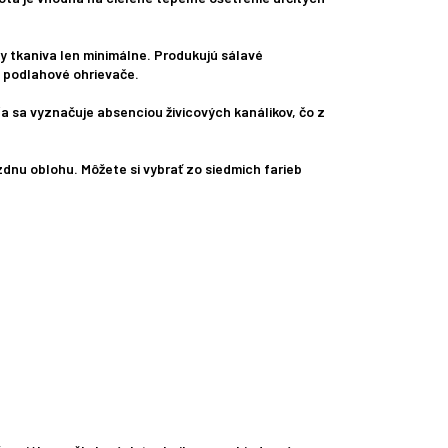
ky tkaniva len minimálne. Produkujú sálavé
o podlahové ohrievače.
 sa vyznačuje absenciou živicových kanálikov, čo z
iezdnu oblohu. Môžete si vybrať zo siedmich farieb