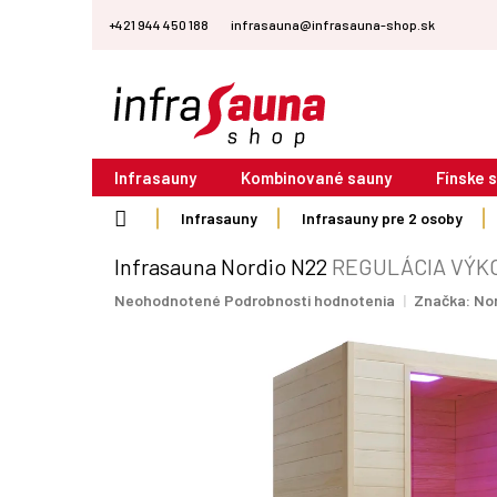
Prejsť
+421 944 450 188
infrasauna@infrasauna-shop.sk
na
obsah
Infrasauny
Kombinované sauny
Fínske 
Domov
Infrasauny
Infrasauny pre 2 osoby
Infrasauna Nordio N22
REGULÁCIA VÝK
Priemerné
Neohodnotené
Podrobnosti hodnotenia
Značka:
No
hodnotenie
produktu
je
0,0
z
5
hviezdičiek.