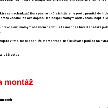
tra sa nachádzajú iba v pásme Ir-C a ich žiarenie preto preniká do hĺb
 preto vhodné iba ako doplnok k plnospektrálnym ohrievačom, napr. ak
 drevo s minimálnym obsahom dechtu a takmer bez hrčí. Kanadská jedľa
.
aunujete v tme, máte pocit, že ste v prírode, keď si užívate pohľad na hv
ez USB vstup
ahraničí