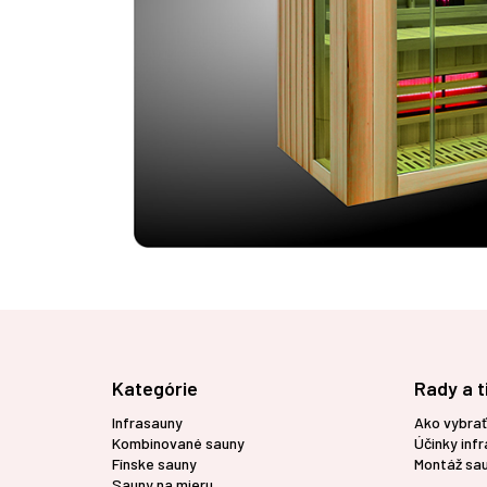
Z
á
p
Kategórie
Rady a t
ä
t
Infrasauny
Ako vybrať
i
Kombinované sauny
Účinky inf
e
Fínske sauny
Montáž sa
Sauny na mieru