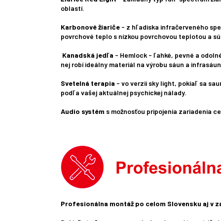
oblastí.
Karbonové žiariče
- z hľadiska infračerveného spek
povrchové teplo s nízkou povrchovou teplotou a sú
Kanadská jedľa
- Hemlock - ľahké, pevné a odolné
nej robí ideálny materiál na výrobu sáun a infrasáun
Svetelná terapia
- vo verzii sky light, pokiaľ sa s
podľa vašej aktuálnej psychickej nálady.
Audio systém
s možnosťou pripojenia zariadenia c
Profesionálna montáž po celom Slovensku aj v z