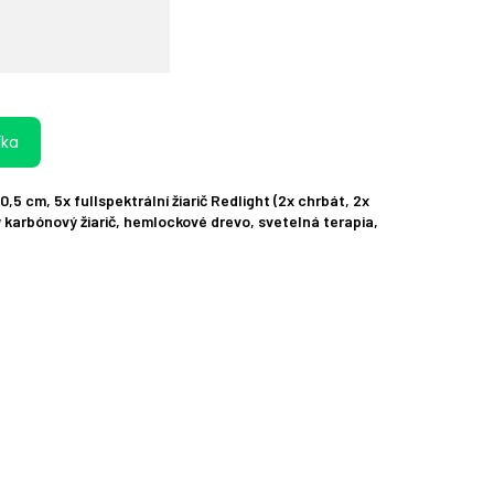
íka
,5 cm, 5x fullspektrální žiarič Redlight (2x chrbát, 2x
ý karbónový žiarič, hemlockové drevo, svetelná terapia,