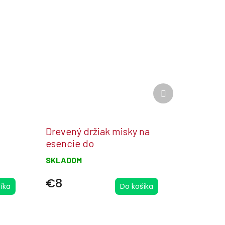
Ďalší
produkt
Drevený držiak misky na
esencie do
sauny/infrasauny
SKLADOM
€8
íka
Do košíka