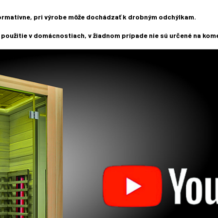
formatívne, pri výrobe môže dochádzať k drobným odchýlkam.
 použitie v domácnostiach, v žiadnom prípade nie sú určené na kom