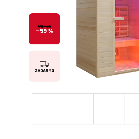
€2 726
–59 %
Z
ZADARMO
A
D
A
R
M
O