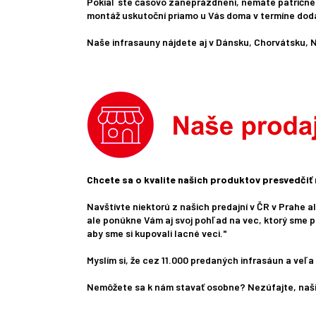
Pokiaľ ste časovo zaneprázdnení, nemáte patričné ​
montáž uskutoční priamo u Vás doma v termíne dodan
Naše infrasauny nájdete aj v Dánsku, Chorvátsku,
Chcete sa o kvalite našich produktov presvedčiť 
Navštívte niektorú z našich predajní v ČR v Prahe 
ale ponúkne Vám aj svoj pohľad na vec, ktorý sme po
aby sme si kupovali lacné veci."
Myslím si, že cez 11.000 predaných infrasáun a veľa 
Nemôžete sa k nám stavať osobne? Nezúfajte, naši 