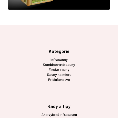
Z
á
p
ä
t
Kategórie
i
Infrasauny
e
Kombinované sauny
Fínske sauny
Sauny na mieru
Príslušenstvo
Rady a tipy
Ako vybrať infrasaunu