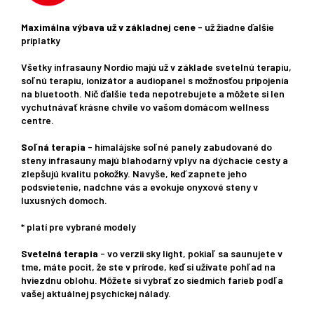
Maximálna výbava už v základnej cene
- už žiadne ďalšie
príplatky
Všetky infrasauny Nordio majú už v základe svetelnú terapiu,
soľnú terapiu, ionizátor a audiopanel s možnosťou pripojenia
na bluetooth. Nič ďalšie teda nepotrebujete a môžete si len
vychutnávať krásne chvíle vo vašom domácom wellness
centre.
Soľná terapia
- himalájske soľné panely zabudované do
steny infrasauny majú blahodarný vplyv na dýchacie cesty a
zlepšujú kvalitu pokožky. Navyše, keď zapnete jeho
podsvietenie, nadchne vás a evokuje onyxové steny v
luxusných domoch.
* platí pre vybrané modely
Svetelná terapia
- vo verzii sky light, pokiaľ sa saunujete v
tme, máte pocit, že ste v prírode, keď si užívate pohľad na
hviezdnu oblohu. Môžete si vybrať zo siedmich farieb podľa
vašej aktuálnej psychickej nálady.