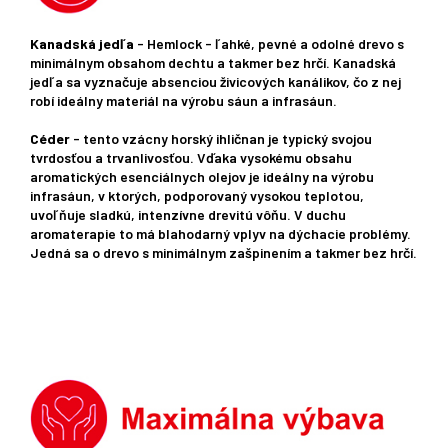
Kanadská jedľa
- Hemlock - ľahké, pevné a odolné drevo s
minimálnym obsahom dechtu a takmer bez hrčí. Kanadská
jedľa sa vyznačuje absenciou živicových kanálikov, čo z nej
robí ideálny materiál na výrobu sáun a infrasáun.
Céder
- tento vzácny horský ihličnan je typický svojou
tvrdosťou a trvanlivosťou. Vďaka vysokému obsahu
aromatických esenciálnych olejov je ideálny na výrobu
infrasáun, v ktorých, podporovaný vysokou teplotou,
uvoľňuje sladkú, intenzívne drevitú vôňu. V duchu
aromaterapie to má blahodarný vplyv na dýchacie problémy.
Jedná sa o drevo s minimálnym zašpinením a takmer bez hrčí.