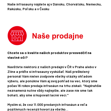
Naše infrasauny nájdete aj v Dánsku, Chorvátsku, Nemecku,
Rakúsku, Poľsku a v Česku
Chcete sa o kvalite našich produktov presvedčiť na
vlastné oči?
Navštívte niektorú z našich predajní v ČR v Prahe alebo v
Zlíne a príďte si infrasauny vyskúšať. Náš preškolený
personál Vám nielen zodpovie všetky otázky ohľadom
výberu, ale ponúkne Vám aj svoj pohľad na vec, ktorý sme
počas 16 rokov predaja infrasáun na trhu získali. "Najdrahšie
neznamená nutne vždy najlepšie, ale zase nie sme tak
bohatí, aby sme si kupovali lacné veci."
Myslím si, že cez 11.000 predaných infrasáun a veľa
pozitívnych recenzií hovorí za všetko...