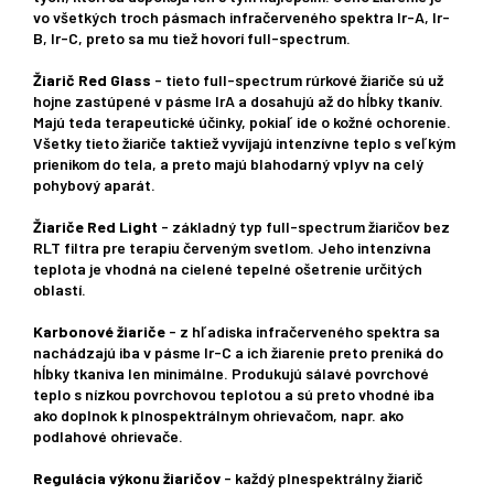
vo všetkých troch pásmach infračerveného spektra Ir-A, Ir-
B, Ir-C, preto sa mu tiež hovorí full-spectrum.
Žiarič Red Glass
- tieto full-spectrum rúrkové žiariče sú už
hojne zastúpené v pásme IrA a dosahujú až do hĺbky tkanív.
Majú teda terapeutické účinky, pokiaľ ide o kožné ochorenie.
Všetky tieto žiariče taktiež vyvíjajú intenzívne teplo s veľkým
prienikom do tela, a preto majú blahodarný vplyv na celý
pohybový aparát.
Žiariče Red Light
- základný typ full-spectrum žiaričov bez
RLT filtra pre terapiu červeným svetlom. Jeho intenzívna
teplota je vhodná na cielené tepelné ošetrenie určitých
oblastí.
Karbonové žiariče
- z hľadiska infračerveného spektra sa
nachádzajú iba v pásme Ir-C a ich žiarenie preto preniká do
hĺbky tkaniva len minimálne. Produkujú sálavé povrchové
teplo s nízkou povrchovou teplotou a sú preto vhodné iba
ako doplnok k plnospektrálnym ohrievačom, napr. ako
podlahové ohrievače.
Regulácia výkonu žiaričov
- každý plnespektrálny žiarič