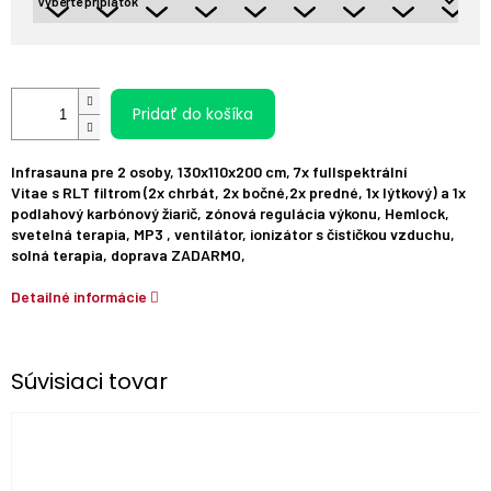
Pridať do košíka
Infrasauna
pre
2
osoby
,
130x110x200
cm
, 7
x
fullspektrální
Vitae
s
RLT filtrom
(
2x
chrbát
,
2x
bočné,2x predné,
1x
lýtkový
)
a
1x
podlahový
karbónový
žiarič
,
zónová
regulácia výkonu
,
Hemlock
,
svetelná
terapia
,
MP3
,
ventilátor
,
ionizátor s čističkou vzduchu,
solná terapia,
doprava
ZADARMO,
Detailné informácie
Súvisiaci tovar