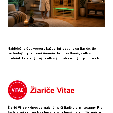
Najdôležitejšou vecou v každej infrasaune sú žiariče, tie
rozhodujú o prenikaní žiarenia do hĺbky tkanív, celkovom
prehriatí tela a tým aj o celkových zdravotných prínosoch.
Žiarič Vitae
- dnes asi najznámejší žiarič pre infrasauny. Pre
tých, ktorí sa uspokoja len s tým najlepším. Jeho žiarenie je