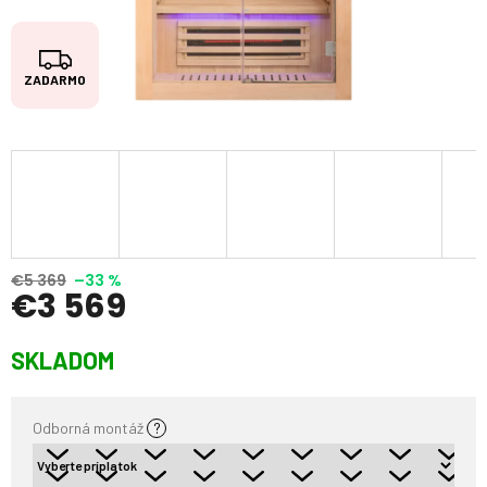
Z
ZADARMO
A
D
A
R
M
O
€5 369
–33 %
€3 569
Jednotková
SKLADOM
cena:
Odborná montáž
?