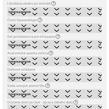
Likvidácia obalov po montáži
?
Čistič Saunareiniger
?
Set príslušenstva pre infrasauny
?
Anatomická opierka chrbta
?
Diaľkové ovládanie
Sada vonných esencií 5ks
?
Otočenie dverí za ľavé - úprava čelného dielu
?