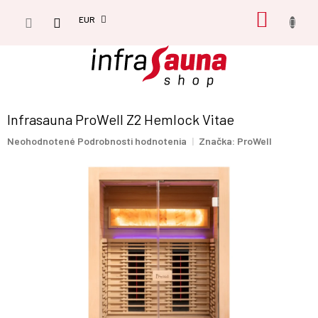
Prejsť
NÁKU
na
EUR
obsah
KOŠÍK
Infrasauna ProWell Z2 Hemlock Vitae
Priemerné
Neohodnotené
Podrobnosti hodnotenia
Značka:
ProWell
hodnotenie
produktu
je
0,0
z
5
hviezdičiek.