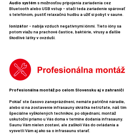
Audio systém
s možnosťou pripojenia zariadenia cez
Bluetooth alebo USB vstup - stačí teda zariadenie spárovať
s telefónom, pustiť relaxačnú hudbu a užiť si pobyt v saune.
Ionizátor
- nabíja vzduch negatívnymi iónmi. Tieto ióny sa
potom viažu na prachové častice, baktérie, vírusy a ďalšie
škodlivé látky v ovzduší.
Profesionálna montáž po celom Slovensku aj v zahraničí
Pokiaľ ste časovo zaneprázdnení, nemáte patričné ​​náradie,
alebo si na zostavenie infrasauny skrátka netrúfate, náš tím
špeciálne vyškolených technikov, po objednaní, montáž
uskutoční priamo u Vás doma v termíne dodania infrasauny.
Saunu Vám nielen zostaví, ale zaškolí Vás do ovládania a
vysvetlí Vám aj ako sa o infrasaunu starať.