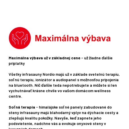
Maximálna výbava už v základnej cene
- už žiadne ďalšie
príplatky
Všetky infrasauny Nordio majú už v základe svetelnú terapiu,
soľnú terapiu, ionizátor a audiopanel s možnosťou pripojenia
na bluetooth. Nič ďalšie teda nepotrebujete a môžete si len
vychutnávať krásne chvíle vo vašom domácom wellness
centre.
Soľná terapia
- himalájske soľné panely zabudované do
steny infrasauny majú blahodarný vplyv na dýchacie cesty a
zlepšujú kvalitu pokožky. Navyše, keď zapnete jeho
podsvietenie, nadchne vás a evokuje onyxové steny v
luxusných domoch.