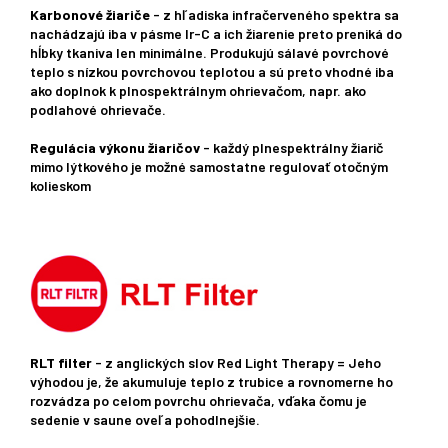
Karbonové žiariče
- z hľadiska infračerveného spektra sa
nachádzajú iba v pásme Ir-C a ich žiarenie preto preniká do
hĺbky tkaniva len minimálne. Produkujú sálavé povrchové
teplo s nízkou povrchovou teplotou a sú preto vhodné iba
ako doplnok k plnospektrálnym ohrievačom, napr. ako
podlahové ohrievače.
Regulácia výkonu žiaričov
- každý plnespektrálny žiarič
mimo lýtkového je možné samostatne regulovať otočným
kolieskom
RLT filter
- z anglických slov Red Light Therapy = Jeho
výhodou je, že akumuluje teplo z trubice a rovnomerne ho
rozvádza po celom povrchu ohrievača, vďaka čomu je
sedenie v saune oveľa pohodlnejšie.