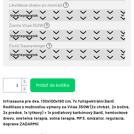
Likvidácia obalov po montáži
?
Žiariče Vitae 350W
?
Čistič Saunareiniger
?
Pridať do košíka
Infrasauna pre dva, 130x100x190 cm, 7x fullspektrální žiarič
RedGlass s možnosťou výmeny za Vitae 350W (2x chrbát, 2x bočné,
2x predné, 1x lýtkový) + 1x podlahový karbónový žiarič, hemlockové
drevo, svetelná terapia, solná terapia, MP3, ionizátor, regulácia,
doprava ZADARMO.