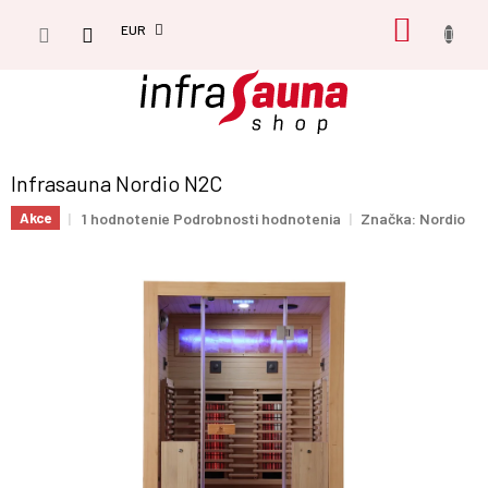
Prejsť
NÁKU
na
EUR
obsah
KOŠÍK
Infrasauna Nordio N2C
Priemerné
1 hodnotenie
Podrobnosti hodnotenia
Značka:
Nordio
Akce
hodnotenie
produktu
je
5,0
z
5
hviezdičiek.