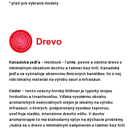
* platí pre vybrané modely
Kanadská jedľa
- Hemlock - ľahké, pevné a odolné drevo s
minimálnym obsahom dechtu a takmer bez hrčí. Kanadská
jedľa sa vyznačuje absenciou živicových kanálikov, čo z nej
robí ideálny materiál na výrobu sáun a infrasáun.
Céder
- tento vzácny horský ihličnan je typický svojou
tvrdosťou a trvanlivosťou. Vďaka vysokému obsahu
aromatických esenciálnych olejov je ideálny na výrobu
infrasáun, v ktorých, podporovaný vysokou teplotou,
uvoľňuje sladkú, intenzívne drevitú vôňu. V duchu
aromaterapie to má blahodarný vplyv na dýchacie problémy.
Jedná sa o drevo s minimálnym zašpinením a takmer bez hrčí.