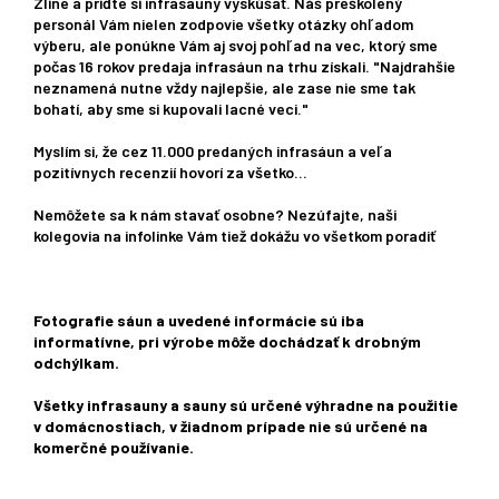
Zlíne a príďte si infrasauny vyskúšať. Náš preškolený
personál Vám nielen zodpovie všetky otázky ohľadom
výberu, ale ponúkne Vám aj svoj pohľad na vec, ktorý sme
počas 16 rokov predaja infrasáun na trhu získali. "Najdrahšie
neznamená nutne vždy najlepšie, ale zase nie sme tak
bohatí, aby sme si kupovali lacné veci."
Myslím si, že cez 11.000 predaných infrasáun a veľa
pozitívnych recenzií hovorí za všetko...
Nemôžete sa k nám stavať osobne? Nezúfajte, naši
kolegovia na infolinke Vám tiež dokážu vo všetkom poradiť
Fotografie sáun a uvedené informácie sú iba
informatívne, pri výrobe môže dochádzať k drobným
odchýlkam.
Všetky infrasauny a sauny sú určené výhradne na použitie
v domácnostiach, v žiadnom prípade nie sú určené na
komerčné používanie.