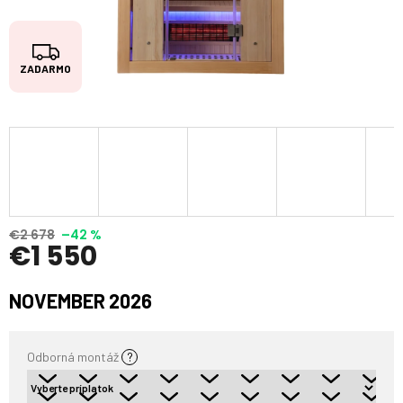
Z
ZADARMO
A
D
A
R
M
O
€2 678
–42 %
€1 550
Jednotková
NOVEMBER 2026
cena:
Odborná montáž
?