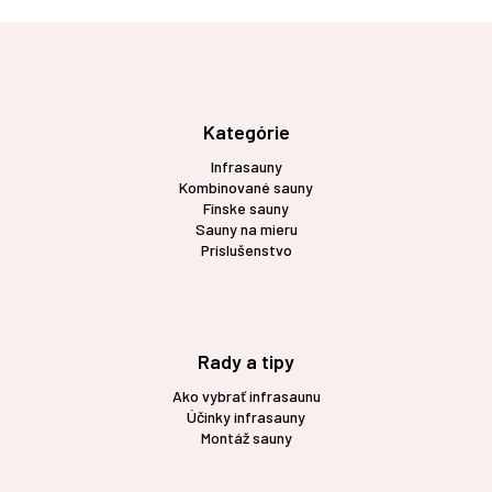
Z
á
p
ä
t
Kategórie
i
Infrasauny
e
Kombinované sauny
Fínske sauny
Sauny na mieru
Príslušenstvo
Rady a tipy
Ako vybrať infrasaunu
Účinky infrasauny
Montáž sauny