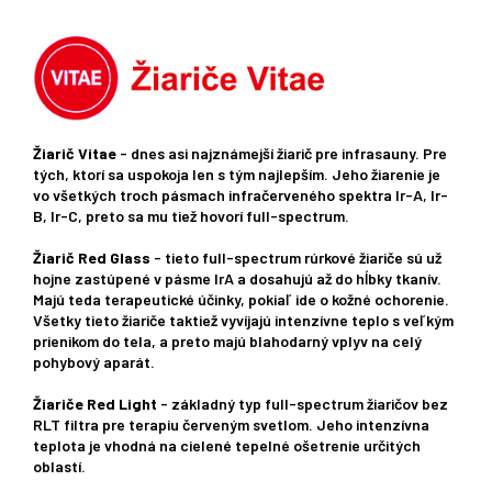
Žiarič Vitae
- dnes asi najznámejší žiarič pre infrasauny. Pre
tých, ktorí sa uspokoja len s tým najlepším. Jeho žiarenie je
vo všetkých troch pásmach infračerveného spektra Ir-A, Ir-
B, Ir-C, preto sa mu tiež hovorí full-spectrum.
Žiarič Red Glass
- tieto full-spectrum rúrkové žiariče sú už
hojne zastúpené v pásme IrA a dosahujú až do hĺbky tkanív.
Majú teda terapeutické účinky, pokiaľ ide o kožné ochorenie.
Všetky tieto žiariče taktiež vyvíjajú intenzívne teplo s veľkým
prienikom do tela, a preto majú blahodarný vplyv na celý
pohybový aparát.
Žiariče Red Light
- základný typ full-spectrum žiaričov bez
RLT filtra pre terapiu červeným svetlom. Jeho intenzívna
teplota je vhodná na cielené tepelné ošetrenie určitých
oblastí.