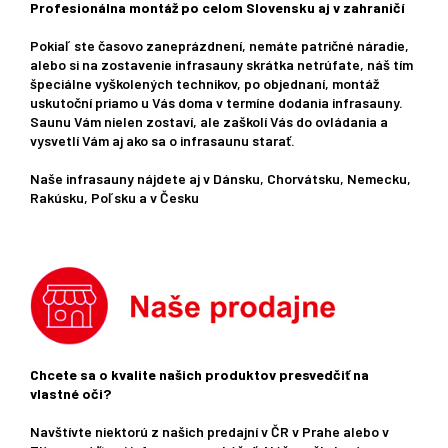
Profesionálna montáž po celom Slovensku aj v zahraničí
Pokiaľ ste časovo zaneprázdnení, nemáte patričné ​​náradie,
alebo si na zostavenie infrasauny skrátka netrúfate, náš tím
špeciálne vyškolených technikov, po objednaní, montáž
uskutoční priamo u Vás doma v termíne dodania infrasauny.
Saunu Vám nielen zostaví, ale zaškolí Vás do ovládania a
vysvetlí Vám aj ako sa o infrasaunu starať.
Naše infrasauny nájdete aj v Dánsku, Chorvátsku, Nemecku,
Rakúsku, Poľsku a v Česku
Chcete sa o kvalite našich produktov presvedčiť na
vlastné oči?
Navštívte niektorú z našich predajní v ČR v Prahe alebo v