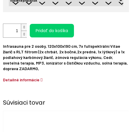
Pridať do košíka
Infrasauna
pre
2
osoby
,
120x100x190
cm
, 7
x
fullspektrální
Vitae
žiarič
s
RLT
filtrom
(
2x
chrbát
,
2x
bočné,2x predné,
1x
lýtkový
)
a
1x
podlahový
karbónový
žiarič
,
zónová
regulácia výkonu
,
Cedr
,
svetelná
terapia
,
MP3,
ionizátor s čističkou vzduchu, solná terapia,
doprava
ZADARMO,
Detailné informácie
Súvisiaci tovar