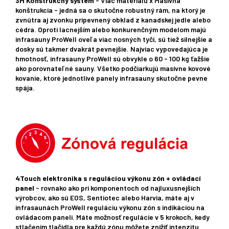
3M Konštrukčný systém
- Viac materiálu x Masívna
konštrukcia - jedná sa o skutočne robustný rám, na ktorý je
zvnútra aj zvonku pripevnený obklad z kanadskej jedle alebo
cédra. Oproti lacnejším alebo konkurenčným modelom majú
infrasauny ProWell oveľa viac nosných tyčí, sú tiež silnejšie a
dosky sú takmer dvakrát pevnejšie. Najviac vypovedajúca je
hmotnosť, infrasauny ProWell sú obvykle o 60 - 100 kg ťažšie
ako porovnateľné sauny. Všetko podčiarkujú masívne kovové
kovanie, ktoré jednotlivé panely infrasauny skutočne pevne
spája.
4Touch elektronika s reguláciou výkonu zón + ovládací
panel
- rovnako ako pri komponentoch od najluxusnejších
výrobcov, ako sú EOS, Sentiotec alebo Harvia, máte aj v
infrasaunách ProWell reguláciu výkonu zón s indikáciou na
ovládacom paneli. Máte možnosť regulácie v 5 krokoch, kedy
stlačením tlačidla pre každú zónu môžete znížiť intenzitu