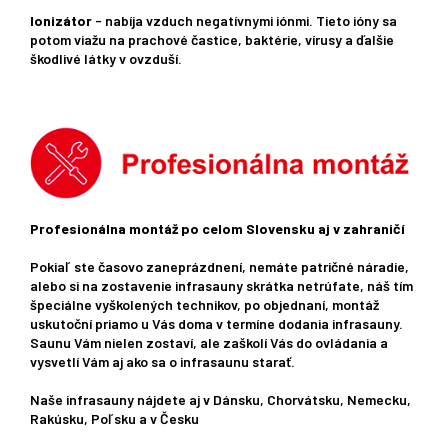
Ionizátor
- nabíja vzduch negatívnymi iónmi. Tieto ióny sa
potom viažu na prachové častice, baktérie, vírusy a ďalšie
škodlivé látky v ovzduší.
Profesionálna montáž po celom Slovensku aj v zahraničí
Pokiaľ ste časovo zaneprázdnení, nemáte patričné ​​náradie,
alebo si na zostavenie infrasauny skrátka netrúfate, náš tím
špeciálne vyškolených technikov, po objednaní, montáž
uskutoční priamo u Vás doma v termíne dodania infrasauny.
Saunu Vám nielen zostaví, ale zaškolí Vás do ovládania a
vysvetlí Vám aj ako sa o infrasaunu starať.
Naše infrasauny nájdete aj v Dánsku, Chorvátsku, Nemecku,
Rakúsku, Poľsku a v Česku