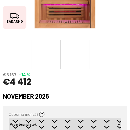
Z
ZADARMO
A
D
A
R
M
O
€5 167
–14 %
€4 412
Jednotková
NOVEMBER 2026
cena:
Odborná montáž
?