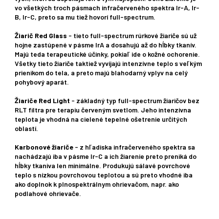
vo všetkých troch pásmach infračerveného spektra Ir-A, Ir-
B, Ir-C, preto sa mu tiež hovorí full-spectrum.
Žiarič Red Glass
- tieto full-spectrum rúrkové žiariče sú už
hojne zastúpené v pásme IrA a dosahujú až do hĺbky tkanív.
Majú teda terapeutické účinky, pokiaľ ide o kožné ochorenie.
Všetky tieto žiariče taktiež vyvíjajú intenzívne teplo s veľkým
prienikom do tela, a preto majú blahodarný vplyv na celý
pohybový aparát.
Žiariče Red Light
- základný typ full-spectrum žiaričov bez
RLT filtra pre terapiu červeným svetlom. Jeho intenzívna
teplota je vhodná na cielené tepelné ošetrenie určitých
oblastí.
Karbonové žiariče
- z hľadiska infračerveného spektra sa
nachádzajú iba v pásme Ir-C a ich žiarenie preto preniká do
hĺbky tkaniva len minimálne. Produkujú sálavé povrchové
teplo s nízkou povrchovou teplotou a sú preto vhodné iba
ako doplnok k plnospektrálnym ohrievačom, napr. ako
podlahové ohrievače.