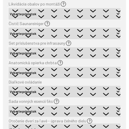
Likvidácia obalov po montáži
?
Čistič Saunareiniger
?
Set príslušenstva pre infrasauny
?
Anatomická opierka chrbta
?
Diaľkové ovládanie
Sada vonných esencií 5ks
?
Otočenie dverí za ľavé - úprava čelného dielu
?