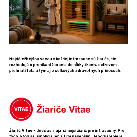
Najdôležitejšou vecou v každej infrasaune sú žiariče, tie
rozhodujú o prenikaní žiarenia do hĺbky tkanív, celkovom
prehriatí tela a tým aj o celkových zdravotných prínosoch.
Žiarič Vitae
- dnes asi najznámejší žiarič pre infrasauny. Pre
tých, ktorí sa uspokoja len s tým najlepším. Jeho žiarenie je