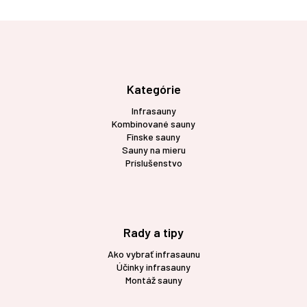
Z
á
p
ä
t
Kategórie
i
Infrasauny
e
Kombinované sauny
Fínske sauny
Sauny na mieru
Príslušenstvo
Rady a tipy
Ako vybrať infrasaunu
Účinky infrasauny
Montáž sauny