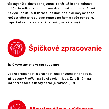
všetkých žiaričov v danej zóne. Takže už žiadne zdĺhavé
otáčanie koliesok za chrbtom ako pri základnom ovládaní.
Navyše, pokiaľ si k infrasaune dokúpite diaľkový ovládač,
môžete všetko regulovať priamo na ňom a vaše pohodlie,
napr. keď sedíte s nohami na lavici, sa ešte zvýši.
Špičkové dielenské spracovanie
Vďaka precíznosti a zručnosti našich zamestnancov sú
infrasauny ProWell na špici svojej triedy. Záleží nám na
každom detaile a každý detail je rozhodujúci.