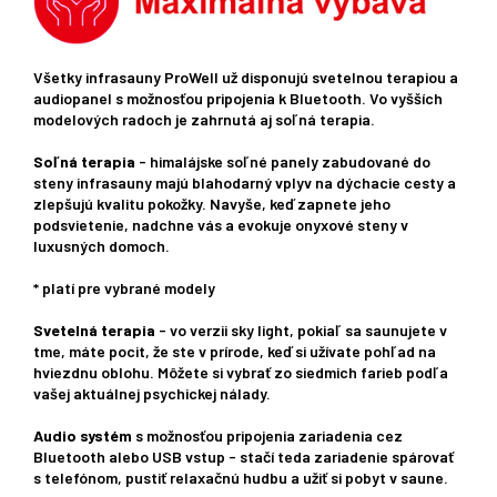
Všetky infrasauny ProWell už disponujú svetelnou terapiou a
audiopanel s možnosťou pripojenia k Bluetooth. Vo vyšších
modelových radoch je zahrnutá aj soľná terapia.
Soľná terapia
- himalájske soľné panely zabudované do
steny infrasauny majú blahodarný vplyv na dýchacie cesty a
zlepšujú kvalitu pokožky. Navyše, keď zapnete jeho
podsvietenie, nadchne vás a evokuje onyxové steny v
luxusných domoch.
* platí pre vybrané modely
Svetelná terapia
- vo verzii sky light, pokiaľ sa saunujete v
tme, máte pocit, že ste v prírode, keď si užívate pohľad na
hviezdnu oblohu. Môžete si vybrať zo siedmich farieb podľa
vašej aktuálnej psychickej nálady.
Audio systém
s možnosťou pripojenia zariadenia cez
Bluetooth alebo USB vstup - stačí teda zariadenie spárovať
s telefónom, pustiť relaxačnú hudbu a užiť si pobyt v saune.