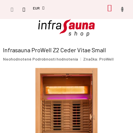
Prejsť
NÁKU
na
EUR
obsah
KOŠÍK
Infrasauna ProWell Z2 Ceder Vitae Small
Priemerné
Neohodnotené
Podrobnosti hodnotenia
Značka:
ProWell
hodnotenie
produktu
je
0,0
z
5
hviezdičiek.