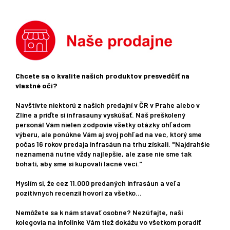
Chcete sa o kvalite našich produktov presvedčiť na
vlastné oči?
Navštívte niektorú z našich predajní v ČR v Prahe alebo v
Zlíne a príďte si infrasauny vyskúšať. Náš preškolený
personál Vám nielen zodpovie všetky otázky ohľadom
výberu, ale ponúkne Vám aj svoj pohľad na vec, ktorý sme
počas 16 rokov predaja infrasáun na trhu získali. "Najdrahšie
neznamená nutne vždy najlepšie, ale zase nie sme tak
bohatí, aby sme si kupovali lacné veci."
Myslím si, že cez 11.000 predaných infrasáun a veľa
pozitívnych recenzií hovorí za všetko...
Nemôžete sa k nám stavať osobne? Nezúfajte, naši
kolegovia na infolinke Vám tiež dokážu vo všetkom poradiť