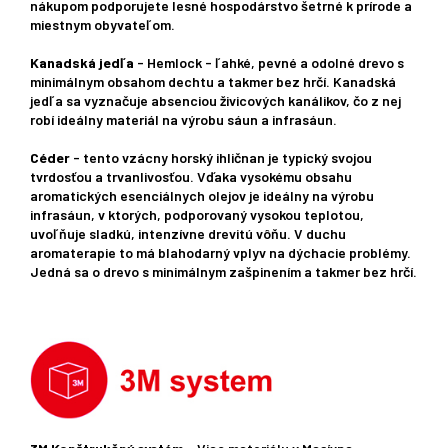
nákupom podporujete lesné hospodárstvo šetrné k prírode a
miestnym obyvateľom.
Kanadská jedľa
- Hemlock - ľahké, pevné a odolné drevo s
minimálnym obsahom dechtu a takmer bez hrčí. Kanadská
jedľa sa vyznačuje absenciou živicových kanálikov, čo z nej
robí ideálny materiál na výrobu sáun a infrasáun.
Céder
- tento vzácny horský ihličnan je typický svojou
tvrdosťou a trvanlivosťou. Vďaka vysokému obsahu
aromatických esenciálnych olejov je ideálny na výrobu
infrasáun, v ktorých, podporovaný vysokou teplotou,
uvoľňuje sladkú, intenzívne drevitú vôňu. V duchu
aromaterapie to má blahodarný vplyv na dýchacie problémy.
Jedná sa o drevo s minimálnym zašpinením a takmer bez hrčí.