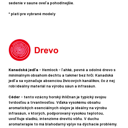
sedenie v saune oveľa pohodlnejšie.
* platí pre vybrané modely
Kanadská jedľa
- Hemlock - ľahké, pevné a odolné drevo s
minimálnym obsahom dechtu a takmer bez hrčí. Kanadská
jedľa sa vyznačuje absenciou živicových kanálikov, čo z nej
robí ideálny materiál na výrobu sáun a infrasáun.
Céder
- tento vzácny horský ihličnan je typický svojou
tvrdosťou a trvanlivosťou. Vďaka vysokému obsahu
aromatických esenciálnych olejov je ideálny na výrobu
infrasáun, v ktorých, podporovaný vysokou teplotou,
uvoľňuje sladkú, intenzívne drevitú vôňu. V duchu
aromaterapie to má blahodarný vplyv na dýchacie problémy.