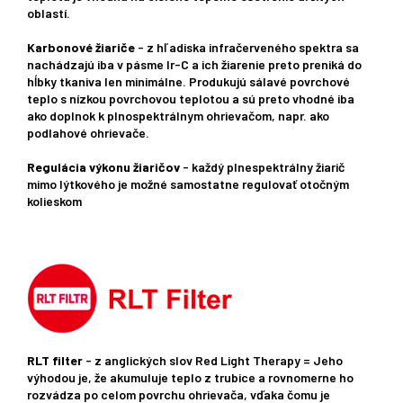
oblastí.
Karbonové žiariče
- z hľadiska infračerveného spektra sa
nachádzajú iba v pásme Ir-C a ich žiarenie preto preniká do
hĺbky tkaniva len minimálne. Produkujú sálavé povrchové
teplo s nízkou povrchovou teplotou a sú preto vhodné iba
ako doplnok k plnospektrálnym ohrievačom, napr. ako
podlahové ohrievače.
Regulácia výkonu žiaričov
- každý plnespektrálny žiarič
mimo lýtkového je možné samostatne regulovať otočným
kolieskom
RLT filter
- z anglických slov Red Light Therapy = Jeho
výhodou je, že akumuluje teplo z trubice a rovnomerne ho
rozvádza po celom povrchu ohrievača, vďaka čomu je