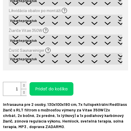
Likvidácia obalov po montáži
?
Žiariče Vitae 350W
?
Čistič Saunareiniger
?
Pridať do košíka
Infrasauna
pre
2
osoby
,
130x100x190
cm
,
7
x
fullspektrální
RedGlass
žiarič
s
RLT
filtrom
s možnosťou výmeny za Vitae 350W
(
2x
chrbát
,
2
x
bočné,
2x predné,
1x
lýtkový
)
a
1x
podlahový
karbónový
žiarič
,
zónová
regulácia výkonu
,
Hemlock
,
svetelná
terapia
, solná
terapia,
MP3
,
doprava
ZADARMO.