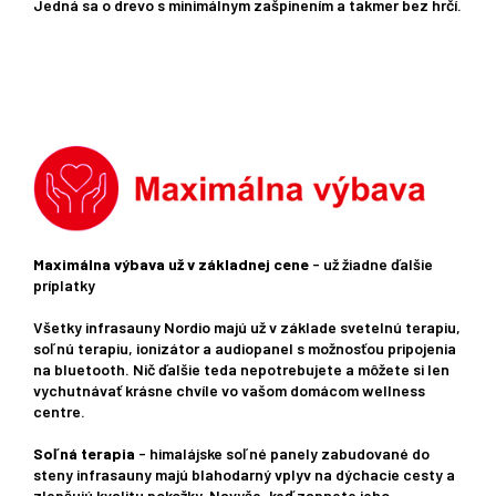
Jedná sa o drevo s minimálnym zašpinením a takmer bez hrčí.
Maximálna výbava už v základnej cene
- už žiadne ďalšie
príplatky
Všetky infrasauny Nordio majú už v základe svetelnú terapiu,
soľnú terapiu, ionizátor a audiopanel s možnosťou pripojenia
na bluetooth. Nič ďalšie teda nepotrebujete a môžete si len
vychutnávať krásne chvíle vo vašom domácom wellness
centre.
Soľná terapia
- himalájske soľné panely zabudované do
steny infrasauny majú blahodarný vplyv na dýchacie cesty a
zlepšujú kvalitu pokožky. Navyše, keď zapnete jeho