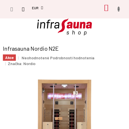
Prejsť
NÁKU
na
EUR
obsah
KOŠÍK
Infrasauna Nordio N2E
Priemerné
Neohodnotené
Podrobnosti hodnotenia
Akce
hodnotenie
Značka:
Nordio
produktu
je
0,0
z
5
hviezdičiek.