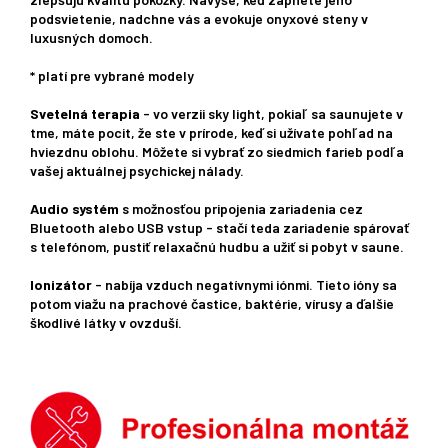
podsvietenie, nadchne vás a evokuje onyxové steny v
luxusných domoch.
* platí pre vybrané modely
Svetelná terapia
- vo verzii sky light, pokiaľ sa saunujete v
tme, máte pocit, že ste v prírode, keď si užívate pohľad na
hviezdnu oblohu. Môžete si vybrať zo siedmich farieb podľa
vašej aktuálnej psychickej nálady.
Audio systém
s možnosťou pripojenia zariadenia cez
Bluetooth alebo USB vstup - stačí teda zariadenie spárovať
s telefónom, pustiť relaxačnú hudbu a užiť si pobyt v saune.
Ionizátor
- nabíja vzduch negatívnymi iónmi. Tieto ióny sa
potom viažu na prachové častice, baktérie, vírusy a ďalšie
škodlivé látky v ovzduší.