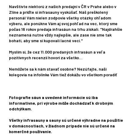
Navštívte niektorú z našich predajní v ČR v Prahe alebo v
Zlíne a príďte si infrasauny vyskúšať. Náš preškolený
personál Vám nielen zodpovie všetky otázky ohľadom
výberu, ale ponúkne Vám aj svoj pohľad na vec, ktorý sme
počas 16 rokov predaja infrasáun na trhu získali. "Najdrahšie
neznamená nutne vždy najlepšie, ale zase nie sme tak
bohatí, aby sme si kupovali lacné veci."
Myslím si, že cez 11.000 predaných infrasáun a veľa
pozitívnych recenzií hovorí za všetko...
Nemôžete sa k nám stavať osobne? Nezúfajte, naši
kolegovia na infolinke Vám tiež dokážu vo všetkom poradiť
Fotografie sáun a uvedené informácie sú iba
informatívne, pri výrobe môže dochádzať k drobným
odchýlkam.
Všetky infrasauny a sauny sú určené výhradne na použitie
v domácnostiach, v žiadnom prípade nie sú určené na
komerčné používanie.