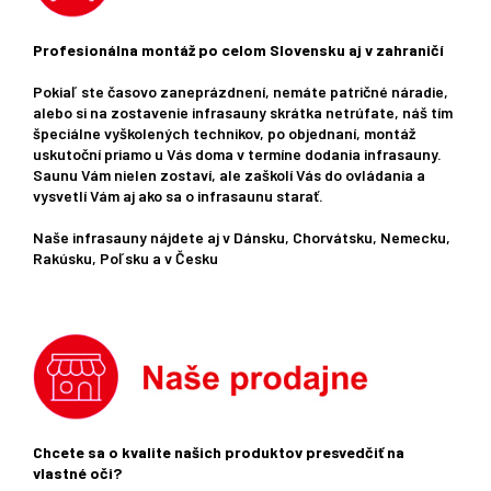
Profesionálna montáž po celom Slovensku aj v zahraničí
Pokiaľ ste časovo zaneprázdnení, nemáte patričné ​​náradie,
alebo si na zostavenie infrasauny skrátka netrúfate, náš tím
špeciálne vyškolených technikov, po objednaní, montáž
uskutoční priamo u Vás doma v termíne dodania infrasauny.
Saunu Vám nielen zostaví, ale zaškolí Vás do ovládania a
vysvetlí Vám aj ako sa o infrasaunu starať.
Naše infrasauny nájdete aj v Dánsku, Chorvátsku, Nemecku,
Rakúsku, Poľsku a v Česku
Chcete sa o kvalite našich produktov presvedčiť na
vlastné oči?