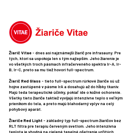
Žiarič Vitae
- dnes asi najznámejší žiarič pre infrasauny. Pre
tých, ktorí sa uspokoja len s tým najlepším. Jeho žiarenie je
vo všetkých troch pásmach infračerveného spektra Ir-A, Ir-
B, Ir-C, preto sa mu tiež hovorí full-spectrum.
Žiarič Red Glass
- tieto full-spectrum rúrkové žiariče sú už
hojne zastúpené v pásme IrA a dosahujú až do hĺbky tkanív.
Majú teda terapeutické účinky, pokiaľ ide o kožné ochorenie.
Všetky tieto žiariče taktiež vyvíjajú intenzívne teplo s veľkým
prienikom do tela, a preto majú blahodarný vplyv na celý
pohybový aparát.
Žiariče Red Light
- základný typ full-spectrum žiaričov bez
RLT filtra pre terapiu červeným svetlom. Jeho intenzívna
teplota je vhodná na cielené tepelné ošetrenie určitých