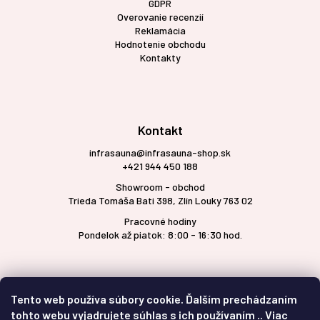
GDPR
Overovanie recenzií
Reklamácia
Hodnotenie obchodu
Kontakty
Kontakt
infrasauna@infrasauna-shop.sk
+421 944 450 188
Showroom - obchod
Trieda Tomáša Bati 398, Zlín Louky 763 02
Pracovné hodiny
Pondelok až piatok: 8:00 - 16:30 hod.
Tento web používa súbory cookie. Ďalším prechádzaním
tohto webu vyjadrujete súhlas s ich používaním .. Viac