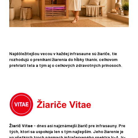
Najdôležitejšou vecou v každej infrasaune sú žiariče, tie
rozhodujú o prenikaní žiarenia do hĺbky tkanív, celkovom
prehriatí tela a tým aj o celkových zdravotných prínosoch.
Žiarič Vitae
- dnes asi najznámejší žiarič pre infrasauny. Pre
tých, ktorí sa uspokoja len s tým najlepším. Jeho žiarenie je
vo všetkých troch pásmach infračerveného spektra Ir-A, Ir-