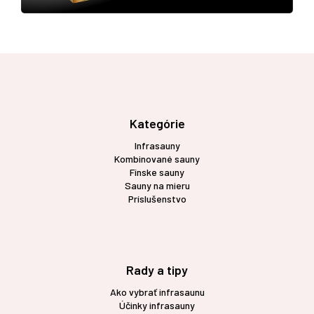
Z
á
p
ä
t
Kategórie
i
Infrasauny
e
Kombinované sauny
Fínske sauny
Sauny na mieru
Príslušenstvo
Rady a tipy
Ako vybrať infrasaunu
Účinky infrasauny