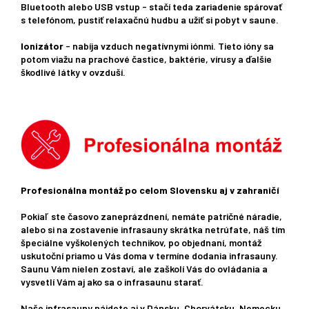
Bluetooth alebo USB vstup - stačí teda zariadenie spárovať
s telefónom, pustiť relaxačnú hudbu a užiť si pobyt v saune.
Ionizátor
- nabíja vzduch negatívnymi iónmi. Tieto ióny sa
potom viažu na prachové častice, baktérie, vírusy a ďalšie
škodlivé látky v ovzduší.
Profesionálna montáž po celom Slovensku aj v zahraničí
Pokiaľ ste časovo zaneprázdnení, nemáte patričné ​​náradie,
alebo si na zostavenie infrasauny skrátka netrúfate, náš tím
špeciálne vyškolených technikov, po objednaní, montáž
uskutoční priamo u Vás doma v termíne dodania infrasauny.
Saunu Vám nielen zostaví, ale zaškolí Vás do ovládania a
vysvetlí Vám aj ako sa o infrasaunu starať.
Naše infrasauny nájdete aj v Dánsku, Chorvátsku, Nemecku,