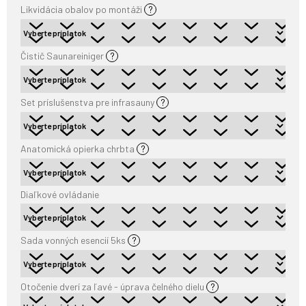
Likvidácia obalov po montáži
?
Čistič Saunareiniger
?
Set príslušenstva pre infrasauny
?
Anatomická opierka chrbta
?
Diaľkové ovládanie
Sada vonných esencií 5ks
?
Otočenie dverí za ľavé - úprava čelného dielu
?