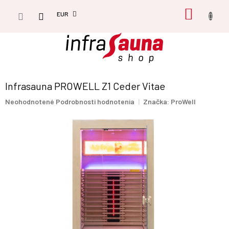
Prejsť
NÁKU
na
EUR
obsah
KOŠÍK
Infrasauna PROWELL Z1 Ceder Vitae
Priemerné
Neohodnotené
Podrobnosti hodnotenia
Značka:
ProWell
hodnotenie
produktu
je
0,0
z
5
hviezdičiek.