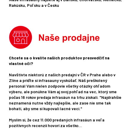
Rakúsku, Poľsku a v Česku
Chcete sa o kvalite našich produktov presvedčiť na
vlastné oči?
Navštívte niektorú z našich predajní v ČR v Prahe alebo v
Zlíne a príďte si infrasauny vyskúšať. Náš preškolený
personál Vám nielen zodpovie všetky otázky ohľadom
výberu, ale ponúkne Vám aj svoj pohľad na vec, ktorý sme
počas 16 rokov predaja infrasáun na trhu získali. "Najdrahšie
neznamená nutne vždy najlepšie, ale zase nie sme tak
bohatí, aby sme si kupovali lacné veci."
Myslím si, že cez 11.000 predaných infrasáun a veľa
pozitívnych recenzií hovorí za všetko...