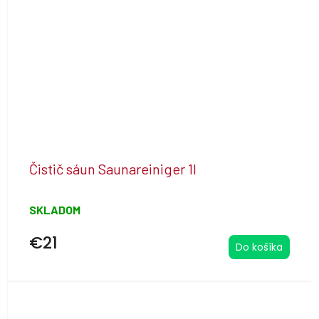
Čistič sáun Saunareiniger 1l
SKLADOM
€21
Do košíka