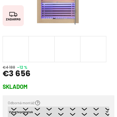
Z
ZADARMO
A
D
A
R
M
O
€4 188
–12 %
€3 656
Jednotková
SKLADOM
cena:
Odborná montáž
?