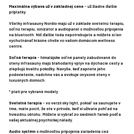
Maximálna výbava už v základnej cene
- už žiadne ďalšie
príplatky
Všetky infrasauny Nordio majú už v základe svetelnú terapiu,
soľnú terapiu, ionizátor a audiopanel s možnosťou pripojenia
na bluetooth. Nič ďalšie teda nepotrebujete a môžete si len
vychutnávať krásne chvíle vo vašom domácom wellness
centre.
Soľná terapia
- himalájske soľné panely zabudované do
steny infrasauny majú blahodarný vplyv na dýchacie cesty a
zlepšujú kvalitu pokožky. Navyše, keď zapnete jeho
podsvietenie, nadchne vás a evokuje onyxové steny v
luxusných domoch.
* platí pre vybrané modely
Svetelná terapia
- vo verzii sky light, pokiaľ sa saunujete v
tme, máte pocit, že ste v prírode, keď si užívate pohľad na
hviezdnu oblohu. Môžete si vybrať zo siedmich farieb podľa
vašej aktuálnej psychickej nálady.
Audio systém
s možnosťou pripojenia zariadenia cez