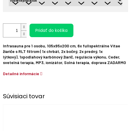
Pridať do košíka
Infrasauna pre 1 osobu, 105x95x200 cm, 6x
fullspektrálne
Vitae
žiariče s RLT filtrom ( 1
x
chrbát
,
2
x bočný
,
2x predný,
1x
lýtkový),
1xpodlahový karbónový žiarič,
regulácia výkonu
,
Ceder,
svetelná terapia, MP3, ionizátor, Solná terapia, doprava ZADARMO
Detailné informácie
Súvisiaci tovar