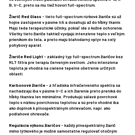
B, Ir-C, preto sa mu tiež hovorí full-spectrum.
Žiarič Red Glass
- tieto full-spectrum rúrkové žiariče sú už
hojne zastúpené v pásme IrA a dosahujú až do hĺbky tkanív.
Majú teda terapeutické účinky, pokiaľ ide o kožné ochorenie.
Všetky tieto žiariče taktiež vyvíjajú intenzívne teplo s veľkým
prienikom do tela, a preto majú blahodarný vplyv na celý
pohybový aparát.
Žiariče Red Light
- základný typ full-spectrum žiaričov bez
RLT filtra pre terapiu červeným svetlom. Jeho intenzívna
teplota je vhodná na cielené tepelné ošetrenie určitých
oblastí.
Karbonové žiariče
- z hľadiska infračerveného spektra sa
nachádzajú iba v pásme Ir-C a ich žiarenie preto preniká do
hĺbky tkaniva len minimálne. Produkujú sálavé povrchové
teplo s nízkou povrchovou teplotou a sú preto vhodné iba
ako doplnok k plnospektrálnym ohrievačom, napr. ako
podlahové ohrievače.
Regulácia výkonu žiaričov
- každý plnespektrálny žiarič
mimo lýtkového je možné samostatne regulovať otočným