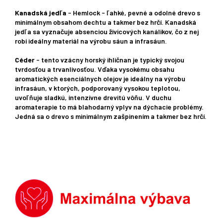
Kanadská jedľa
- Hemlock - ľahké, pevné a odolné drevo s
minimálnym obsahom dechtu a takmer bez hrčí. Kanadská
jedľa sa vyznačuje absenciou živicových kanálikov, čo z nej
robí ideálny materiál na výrobu sáun a infrasáun.
Céder
- tento vzácny horský ihličnan je typický svojou
tvrdosťou a trvanlivosťou. Vďaka vysokému obsahu
aromatických esenciálnych olejov je ideálny na výrobu
infrasáun, v ktorých, podporovaný vysokou teplotou,
uvoľňuje sladkú, intenzívne drevitú vôňu. V duchu
aromaterapie to má blahodarný vplyv na dýchacie problémy.
Jedná sa o drevo s minimálnym zašpinením a takmer bez hrčí.