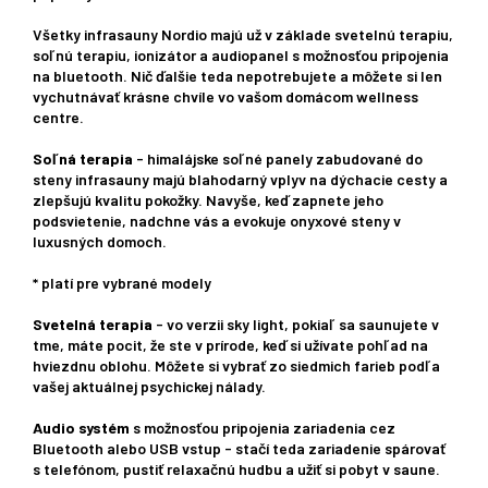
Všetky infrasauny Nordio majú už v základe svetelnú terapiu,
soľnú terapiu, ionizátor a audiopanel s možnosťou pripojenia
na bluetooth. Nič ďalšie teda nepotrebujete a môžete si len
vychutnávať krásne chvíle vo vašom domácom wellness
centre.
Soľná terapia
- himalájske soľné panely zabudované do
steny infrasauny majú blahodarný vplyv na dýchacie cesty a
zlepšujú kvalitu pokožky. Navyše, keď zapnete jeho
podsvietenie, nadchne vás a evokuje onyxové steny v
luxusných domoch.
* platí pre vybrané modely
Svetelná terapia
- vo verzii sky light, pokiaľ sa saunujete v
tme, máte pocit, že ste v prírode, keď si užívate pohľad na
hviezdnu oblohu. Môžete si vybrať zo siedmich farieb podľa
vašej aktuálnej psychickej nálady.
Audio systém
s možnosťou pripojenia zariadenia cez
Bluetooth alebo USB vstup - stačí teda zariadenie spárovať
s telefónom, pustiť relaxačnú hudbu a užiť si pobyt v saune.