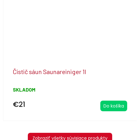
Čistič sáun Saunareiniger 1l
SKLADOM
€21
Do košíka
Zobraziť všetky súvisiace produkty