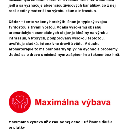
jedľa sa vyznačuje absenciou živicových kanálikov, čo z nej
robí ideálny materiál na výrobu sáun a infrasáun.
Céder
- tento vzácny horský ihličnan je typický svojou
tvrdosťou a trvanlivosťou. Vďaka vysokému obsahu
aromatických esenciálnych olejov je ideálny na výrobu
infrasáun, v ktorých, podporovaný vysokou teplotou,
uvoľňuje sladkú, intenzívne drevitú vôňu. V duchu
aromaterapie to má blahodarný vplyv na dýchacie problémy.
Jedná sa o drevo s minimálnym zašpinením a takmer bez hrčí.
Maximálna výbava už v základnej cene
- už žiadne ďalšie
príplatky