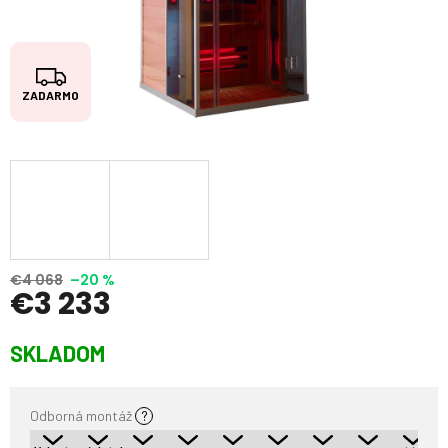
Z
ZADARMO
A
D
A
R
M
O
€4 068
–20 %
€3 233
Jednotková
SKLADOM
cena:
Odborná montáž
?