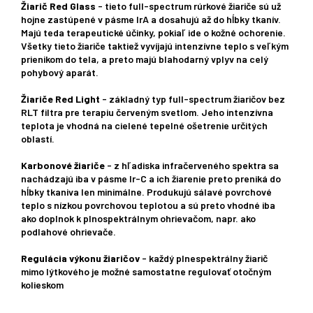
Žiarič Red Glass
- tieto full-spectrum rúrkové žiariče sú už
hojne zastúpené v pásme IrA a dosahujú až do hĺbky tkanív.
Majú teda terapeutické účinky, pokiaľ ide o kožné ochorenie.
Všetky tieto žiariče taktiež vyvíjajú intenzívne teplo s veľkým
prienikom do tela, a preto majú blahodarný vplyv na celý
pohybový aparát.
Žiariče Red Light
- základný typ full-spectrum žiaričov bez
RLT filtra pre terapiu červeným svetlom. Jeho intenzívna
teplota je vhodná na cielené tepelné ošetrenie určitých
oblastí.
Karbonové žiariče
- z hľadiska infračerveného spektra sa
nachádzajú iba v pásme Ir-C a ich žiarenie preto preniká do
hĺbky tkaniva len minimálne. Produkujú sálavé povrchové
teplo s nízkou povrchovou teplotou a sú preto vhodné iba
ako doplnok k plnospektrálnym ohrievačom, napr. ako
podlahové ohrievače.
Regulácia výkonu žiaričov
- každý plnespektrálny žiarič
mimo lýtkového je možné samostatne regulovať otočným
kolieskom