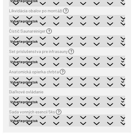
Likvidácia obalov po montáži
?
Čistič Saunareiniger
?
Set príslušenstva pre infrasauny
?
Anatomická opierka chrbta
?
Diaľkové ovládanie
Sada vonných esencií 5ks
?