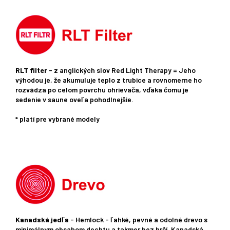
RLT filter
- z anglických slov Red Light Therapy = Jeho
výhodou je, že akumuluje teplo z trubice a rovnomerne ho
rozvádza po celom povrchu ohrievača, vďaka čomu je
sedenie v saune oveľa pohodlnejšie.
* platí pre vybrané modely
Kanadská jedľa
- Hemlock - ľahké, pevné a odolné drevo s
minimálnym obsahom dechtu a takmer bez hrčí. Kanadská