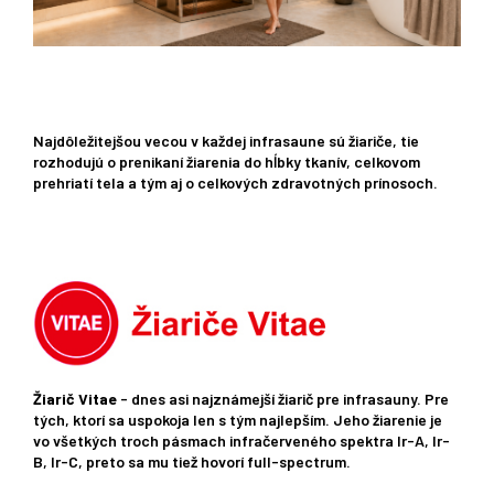
Najdôležitejšou vecou v každej infrasaune sú žiariče, tie
rozhodujú o prenikaní žiarenia do hĺbky tkanív, celkovom
prehriatí tela a tým aj o celkových zdravotných prínosoch.
Žiarič Vitae
- dnes asi najznámejší žiarič pre infrasauny. Pre
tých, ktorí sa uspokoja len s tým najlepším. Jeho žiarenie je
vo všetkých troch pásmach infračerveného spektra Ir-A, Ir-
B, Ir-C, preto sa mu tiež hovorí full-spectrum.