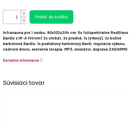
Pridať do košíka
Infrasauna pre 1 osobu, 90x102x204 cm, 5x
fullspektrálne
RedGlass
žiariče
s IR-A filtrom
( 2
x
chrbát
,
2
x predné
,
1x
lýtkový),
2x bočné
karbónové žiariče, 1x podlahový karbónový žiarič,
regulácia výkonu
,
cédrové drevo, svetelná terapia, MP3, ionizátor, doprava ZADARMO
Detailné informácie
Súvisiaci tovar