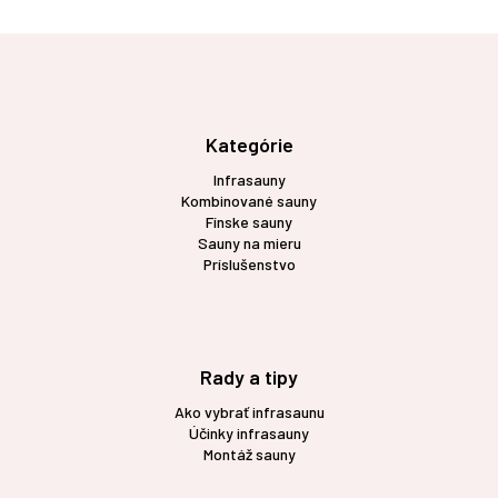
Z
á
p
ä
t
Kategórie
i
Infrasauny
e
Kombinované sauny
Fínske sauny
Sauny na mieru
Príslušenstvo
Rady a tipy
Ako vybrať infrasaunu
Účinky infrasauny
Montáž sauny