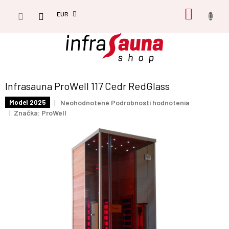
Prejsť
NÁKU
na
EUR
obsah
KOŠÍK
Infrasauna ProWell 117 Cedr RedGlass
Priemerné
Neohodnotené
Podrobnosti hodnotenia
Model 2025
hodnotenie
Značka:
ProWell
produktu
je
0,0
z
5
hviezdičiek.