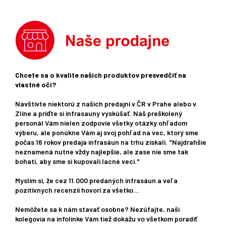
Chcete sa o kvalite našich produktov presvedčiť na
vlastné oči?
Navštívte niektorú z našich predajní v ČR v Prahe alebo v
Zlíne a príďte si infrasauny vyskúšať. Náš preškolený
personál Vám nielen zodpovie všetky otázky ohľadom
výberu, ale ponúkne Vám aj svoj pohľad na vec, ktorý sme
počas 16 rokov predaja infrasáun na trhu získali. "Najdrahšie
neznamená nutne vždy najlepšie, ale zase nie sme tak
bohatí, aby sme si kupovali lacné veci."
Myslím si, že cez 11.000 predaných infrasáun a veľa
pozitívnych recenzií hovorí za všetko...
Nemôžete sa k nám stavať osobne? Nezúfajte, naši
kolegovia na infolinke Vám tiež dokážu vo všetkom poradiť