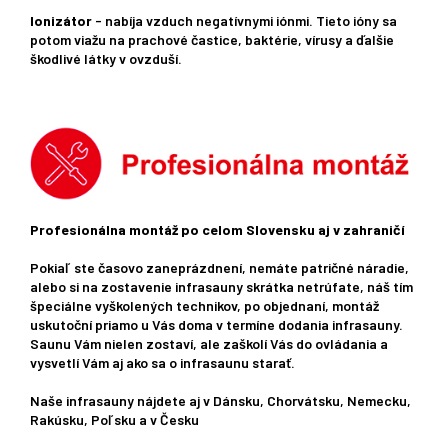
Ionizátor
- nabíja vzduch negatívnymi iónmi. Tieto ióny sa
potom viažu na prachové častice, baktérie, vírusy a ďalšie
škodlivé látky v ovzduší.
Profesionálna montáž po celom Slovensku aj v zahraničí
Pokiaľ ste časovo zaneprázdnení, nemáte patričné ​​náradie,
alebo si na zostavenie infrasauny skrátka netrúfate, náš tím
špeciálne vyškolených technikov, po objednaní, montáž
uskutoční priamo u Vás doma v termíne dodania infrasauny.
Saunu Vám nielen zostaví, ale zaškolí Vás do ovládania a
vysvetlí Vám aj ako sa o infrasaunu starať.
Naše infrasauny nájdete aj v Dánsku, Chorvátsku, Nemecku,
Rakúsku, Poľsku a v Česku