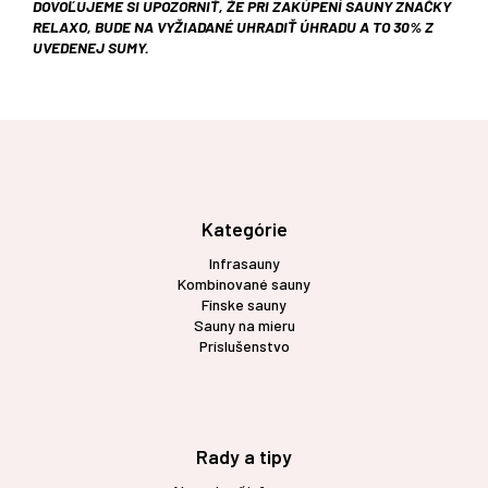
DOVOĽUJEME SI UPOZORNIŤ, ŽE PRI ZAKÚPENÍ SAUNY ZNAČKY
RELAXO, BUDE NA VYŽIADANÉ UHRADIŤ ÚHRADU A TO 30% Z
UVEDENEJ SUMY.
Z
á
p
ä
t
Kategórie
i
Infrasauny
e
Kombinované sauny
Fínske sauny
Sauny na mieru
Príslušenstvo
Rady a tipy