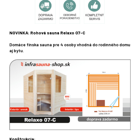
NOVINKA: Rohová sauna Relaxo 07-C
Domáce
fínska
sauna
pre
4
osoby
vhodná do
rodinného
domu
aj
bytu
.
Konštrukcia: