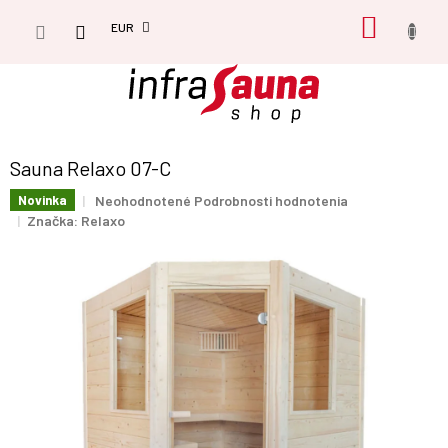
Prejsť
NÁKU
na
EUR
obsah
KOŠÍK
Sauna Relaxo 07-C
Priemerné
Neohodnotené
Podrobnosti hodnotenia
Novinka
hodnotenie
Značka:
Relaxo
produktu
je
0,0
z
5
hviezdičiek.