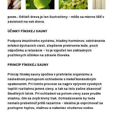
pozn.:
Odtieň
dreva je
len ilustratívny
-
môže
sa
mierne líšiť
v
závislosti
na
vek dreva
.
ÚČINKY FÍNSKEJ SAUNY
Podpora imunitného systému, hladiny hormónov, odstránenie
infekcií dýchacích ciest, zlepšenie prekrvenie kože, pocit
odpočinku a relaxácie - to je výpočet len základných
pozitívnych účinkov na zdravie človeka.
PRINCÍP FÍNSKEJ SAUNY
Princíp fínskej sauny spočíva v prehriatie organizmu a
následnom postupnom ochladenie s niekoľkonásobným
opakovaním. Pri tomto procese sa najprv vplyvom vysokých
teplôt roztiahnu jemné cievy, a tak sa telo začne zbavovať
škodlivých látok. Pri ochladení sa potom cievy zase prudko
stiahnu, čím sa zvýši krvný tlak. Ochladzovanie by teda
nemalo prebehnúť príliš razantne - ideálne je osprchovať sa
postupne teplou, vlažnou a nakoniec studenou vodou.