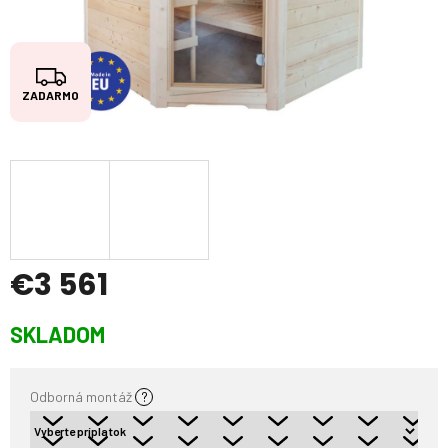
Z
ZADARMO
A
D
A
R
M
O
€3 561
Jednotková
SKLADOM
cena:
Odborná montáž
?