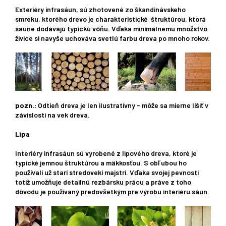
Exteriéry infrasáun, sú zhotovené zo škandinávskeho
smreku, ktorého drevo je charakteristické štruktúrou, ktorá
saune dodávajú typickú vôňu. Vďaka minimálnemu množstvo
živice si navyše uchováva svetlú farbu dreva po mnoho rokov.
pozn.:
Odtieň
dreva je
len ilustratívny
-
môže
sa
mierne líšiť
v
závislosti
na
vek dreva
.
Lipa
Interiéry infrasáun sú vyrobené z lipového dreva, ktoré je
typické jemnou štruktúrou a mäkkosťou. S obľubou ho
používali už starí stredovekí majstri. Vďaka svojej pevnosti
totiž umožňuje detailnú rezbársku prácu a práve z toho
dôvodu je používaný predovšetkým pre výrobu interiéru sáun.