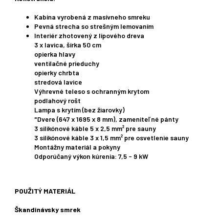
Kabína vyrobená z masívneho smreku
Pevná strecha so strešným lemovaním
Interiér zhotovený z lipového dreva
3 x lavica, šírka 50 cm
opierka hlavy
ventilačné prieduchy
opierky chrbta
stredová lavice
Výhrevné teleso s ochranným krytom
podlahový rošt
Lampa s krytím (bez žiarovky)
"Dvere (647 x 1695 x 8 mm), zameniteľné pánty
3 silikónové káble 5 x 2,5 mm² pre sauny
3 silikónové káble 3 x 1,5 mm² pre osvetlenie sauny
Montážny materiál a pokyny
Odporúčaný výkon kúrenia: 7,5 - 9 kW
POUŽITÝ MATERIÁL
Škandinávsky
smrek