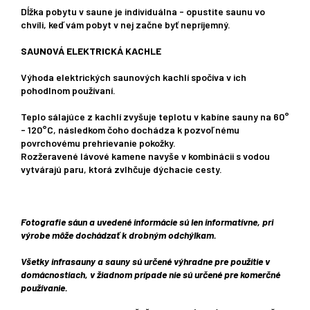
Dĺžka pobytu v saune je individuálna - opustite saunu vo
chvíli, keď vám pobyt v nej začne byť nepríjemný.
SAUNOVÁ ELEKTRICKÁ KACHLE
Výhoda elektrických saunových kachlí spočíva v ich
pohodlnom používaní.
Teplo sálajúce z kachlí zvyšuje teplotu v kabíne sauny na 60°
- 120°C, následkom čoho dochádza k pozvoľnému
povrchovému prehrievanie pokožky.
Rozžeravené lávové kamene navyše v kombinácii s vodou
vytvárajú paru, ktorá zvlhčuje dýchacie cesty.
Fotografie sáun a uvedené informácie sú len informatívne, pri
výrobe môže dochádzať k drobným odchýlkam.
Všetky infrasauny a sauny sú určené výhradne pre použitie v
domácnostiach, v žiadnom prípade nie sú určené pre komerčné
používanie.