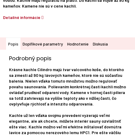
vodou. Kachle majú reguláciu na plášti. Do kachlí sa vojde až 90 kg
kameňov. Kamene nie sú v cene kachlí.
Detailné informácie
Popis
Doplňkové parametry
Hodnotenie
Diskusia
Podrobný popis
Krásne kachle Cilindro majú tvar valcového koše, do ktorého
sa zmestí až 90 kg lávových kameňov, ktoré nie sú súčasťou
balenia. Nielen vďaka tomuto množstvu možno regulovať
povahu saunovania. Polievaním konkrétnej časti kachlí možno
ovládať prudkosť odparení vody. Kamene v hornej časti piliera
sa totiž zahrievajú na vyššie teploty ako v nižšej časti, čo
ovplyvňuje rýchlosť a intenzitu odparovania.
Kachle už len vďaka svojmu prevedení vyzerajú veľmi
elegantne, ale ak chcete, môžete interiér sauny ozvláštniť
ešte viac. Kachle možno veľmi efektne inštalovať dovnútra
lavice za pomocou nerezového lemu HPC1. Pre ešte väčšiu