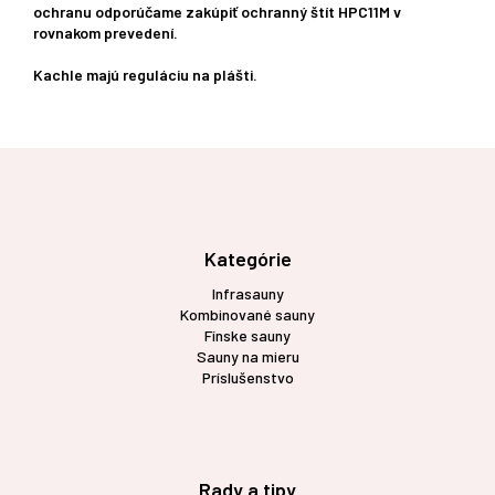
ochranu odporúčame zakúpiť ochranný štít HPC11M v
rovnakom prevedení.
Kachle majú reguláciu na plášti.
Z
á
p
ä
t
Kategórie
i
Infrasauny
e
Kombinované sauny
Fínske sauny
Sauny na mieru
Príslušenstvo
Rady a tipy