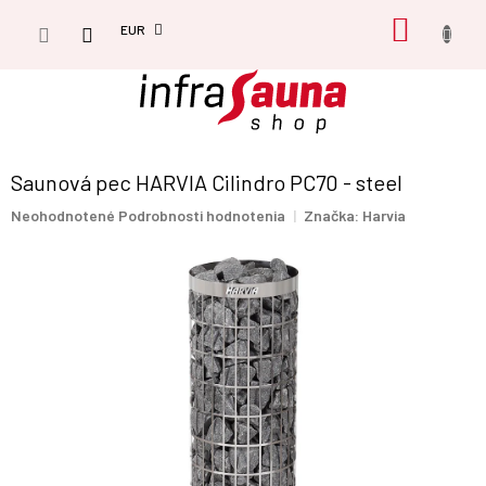
Prejsť
NÁKU
na
EUR
obsah
KOŠÍK
Saunová pec HARVIA Cilindro PC70 - steel
Priemerné
Neohodnotené
Podrobnosti hodnotenia
Značka:
Harvia
hodnotenie
produktu
je
0,0
z
5
hviezdičiek.