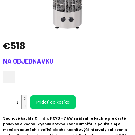
€518
Jednotková
NA OBJEDNÁVKU
cena:
Pridať do košíka
Saunové kachle Cilindro PC70 - 7 kW sú ideálne kachle pre časté
polievanie vodou. Vysoká stavba kachlí umožňuje použitie aj v
menších saunách a veľká plocha kachlí zvýši intervaly polievania