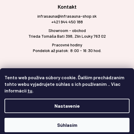
Kontakt
infrasauna@infrasauna-shop.sk
+421 944 450 188
Showroom - obchod
Trieda Tomáša Bati 398, Zlín Louky 763 02
Pracovné hodiny
Pondelok až piatok: 8:00 - 16:30 hod.
Tento web používa súbory cookie. Ďalším prechádzaním
tohto webu vyjadrujete súhlas s ich používaním .. Viac
informácií
tu
.
Nastavenie
Vytvoril Shoptet
Súhlasím
Copyright 2026
infrasauna-shop.sk
. Všetky práva vyhradené.